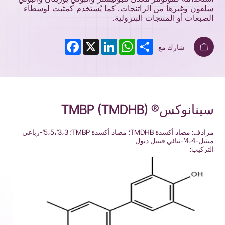
سلفون وغيرها من الراتنجات. كما يُستخدم كمثبت لوسطاء
الصبغات أو المنتجات البترولية.
Facebook
LinkedIn
X
WhatsApp
Share
شارك مع
سينانوكس® TMBP (TMDHB)
مرادف: مضاد أكسدة TMDHB؛ مضاد أكسدة TMBP؛ 3،3′،5،5′-رباعي
ميثيل-4،4′-ثنائي فينيل ديول
التركيب: