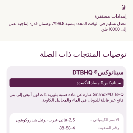
إمدادات مستقرة
معدل تسليم في الوقت المحدد بنسبة 99.8%، وضمان قدرة إنتاجية تصل
إلى 10000 طن
توصيات المنتجات ذات الصلة
سينانوكس® DTBHQ
س
سينانوكس® مضاد للأكسدة
Sinanox®DTBHQ عبارة عن مادة صلبة بلورية ذات لون أبيض إلى بني
فاتح غير قابلة للذوبان في الماء والمحاليل الكاوية.
م
الاسم الكيميائي ::
2,5-ثنائي-تيرت-بوتيل هيدروكوينون
رقم القضية::
88-58-4