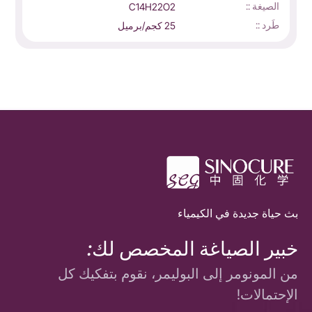
الصيغة ::
C14H22O2
طَرد ::
25 كجم/برميل
بث حياة جديدة في الكيمياء
خبير الصياغة المخصص لك:
من المونومر إلى البوليمر، نقوم بتفكيك كل
الإحتمالات!