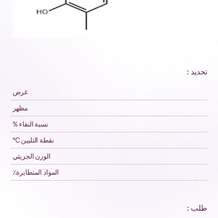
تحديد :
غرض
مظهر
نسبة النقاء %
نقطة التليين ℃
الوزن الجزيئي
المواد المتطايرة٪
طلب :