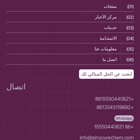
(01)
منتجات
(01)
(02)
مركز الأخبار
(02)
(03)
خدمات
(03)
(04)
الاستدامة
(04)
(05)
معلومات عنا
(05)
(06)
اتصل بنا
(06)
ابحث عن الحل المثالي لك
اتصال
+8615550440621
+8613345119692
Whatsapp
+86 15550440621
info@sinocurechem.com