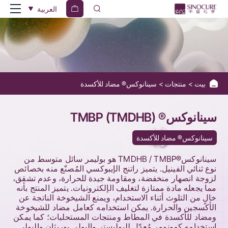
Sinanox®
العربية
TMBP
(
TMDHB
)
بيت
منتجات
سينانوكس® مضاد للأكسدة
سينانوكس® TMBP (TMDHB)
سينانوكس® مضاد للأكسدة
سينانوكس®TMDHB / TMBP هو بوليمر سائل متوسط من
نوع ثنائي الفينيل. يتميز راتنج الإيبوكسي المُصنّع منه بخصائص
لزوجة انصهار منخفضة، ومقاومة جيدة للحرارة، وعدم تشقق،
مما يجعله مادة ممتازة لتغليف الإلكترونيات. يتميز المنتج بأنه
خالٍ من التلوث أثناء الاستخدام، ويمنع الشيخوخة الناتجة عن
الأكسجين والحرارة. يمكن استخدامه كعامل مضاد للشيخوخة
ومضاد للأكسدة في المطاط ومنتجات المستحلبات؛ كما يمكن
استخدامه كمونومر مُعدّل للبوليستر والبولي يوريثان والبولي