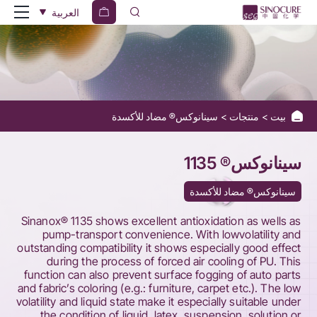
Sinanox®
العربية
1135
بيت
منتجات
سينانوكس® مضاد للأكسدة
سينانوكس® 1135
سينانوكس® مضاد للأكسدة
Sinanox® 1135 shows excellent antioxidation as wells as
pump-transport convenience. With lowvolatility and
outstanding compatibility it shows especially good effect
during the process of forced air cooling of PU. This
function can also prevent surface fogging of auto parts
and fabric’s coloring (e.g.: furniture, carpet etc.). The low
volatility and liquid state make it especially suitable under
the condition of liquid, latex, suspension, solution or