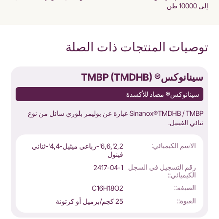
إلى 10000 طن
توصيات المنتجات ذات الصلة
سينانوكس® TMBP (TMDHB)
س
سينانوكس® مضاد للأكسدة
Sinanox®TMDHB / TMBP عبارة عن بوليمر بلوري سائل من نوع
ثنائي الفينيل.
م
الاسم الكيميائي:
2,2',6,6'-رباعي ميثيل-4,4'-ثنائي
فينول
رقم التسجيل في السجل
2417-04-1
الكيميائي::
الصيغة::
C16H18O2
العبوة::
25 كجم/برميل أو كرتونة