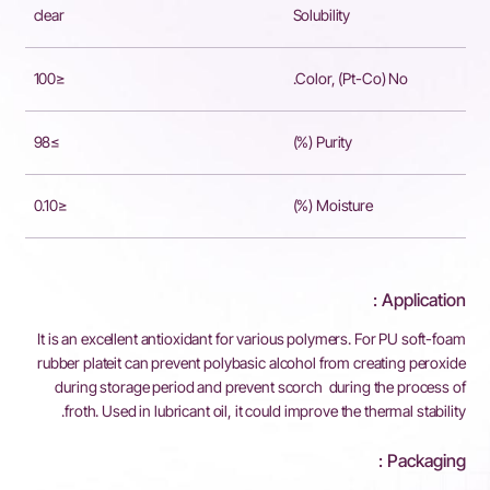
clear
Solubility
≤100
Color, (Pt-Co) No.
≥98
Purity (%)
≤0.10
Moisture (%)
Application :
It is an excellent antioxidant for various polymers. For PU soft-foam
rubber plateit can prevent polybasic alcohol from creating peroxide
during storage period and prevent scorch during the process of
froth. Used in lubricant oil, it could improve the thermal stability.
Packaging :