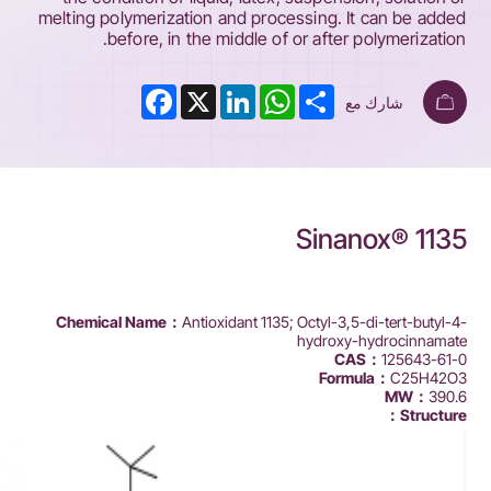
melting polymerization and processing. It can be added
before, in the middle of or after polymerization.
Facebook
LinkedIn
X
WhatsApp
Share
شارك مع
Sinanox® 1135
Chemical Name：
Antioxidant 1135; Octyl-3,5-di-tert-butyl-4-
hydroxy-hydrocinnamate
CAS：
125643-61-0
Formula：
C25H42O3
MW：
390.6
Structure：