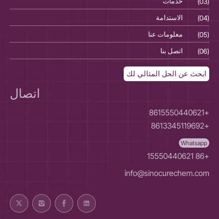
(03)
خدمات
(03)
(04)
الاستدامة
(04)
(05)
معلومات عنا
(05)
(06)
اتصل بنا
(06)
ابحث عن الحل المثالي لك
اتصال
+8615550440621
+8613345119692
Whatsapp
+86 15550440621
info@sinocurechem.com