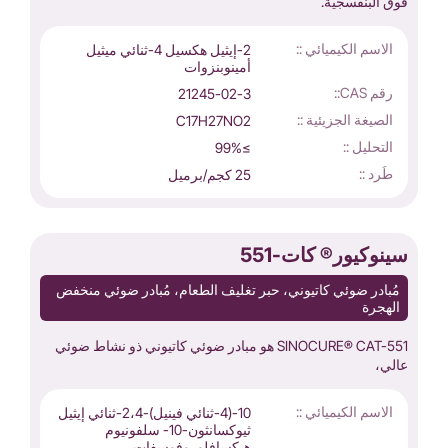
فوق البنفسجية.
الاسم الكيميائي ::
2-إيثيل هكسيل 4-ثنائي ميثيل
أمينوبنزوات
رقم CAS::
21245-02-3
الصيغة الجزيئية ::
C17H27NO2
التحليل ::
≥99%
طَرد ::
25 كجم/برميل
سينوكيور® كات-551
مُبادر ضوئي كاتيوني، حبر تغليف الطعام، مُبادر ضوئي منخفض
الهجرة
SINOCURE® CAT-551 هو مبادر ضوئي كاتيوني ذو نشاط ضوئي
عالي،
الاسم الكيميائي ::
10-(4-ثنائي فينيل)-2،4-ثنائي إيثيل
ثيوكسانثون-10- سلفونيوم
هيكسافلوروفوسفات