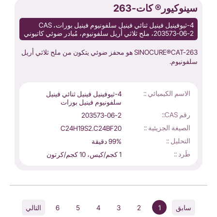
سينوكيور® كات-263
4-ثيوفينيل فينيل ثنائي فينيل سلفونيوم فينيل بورات، CAS
203573-06-2، ملح ثلاثي أريل سلفونيوم، مُبادر ضوئي كاتيوني
SINOCURE®CAT-263 هو محفز ضوئي يتكون من ملح ثلاثي أريل
سلفونيوم.
الاسم الكيميائي ::
4-ثيوفينيل فينيل ثنائي فينيل
سلفونيوم فينيل بورات
رقم CAS::
203573-06-2
الصيغة الجزيئية ::
C24H19S2.C24BF20
التحليل ::
99% دقيقة
طَرد ::
1 كجم/كيس، 10 كجم/كرتون
6
5
4
3
2
1
سابق
التالي