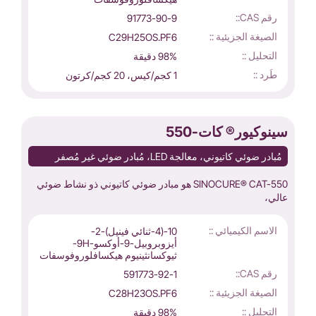
رقم CAS::
91773-90-9
الصيغة الجزيئية ::
C29H25OS.PF6
التحليل ::
98% دقيقة
طَرد ::
1 كجم/كيس، 20 كجم/كرتون
سينوكيور® كات-550
مُبادر ضوئي كاتيوني، معالجة LED، مُبادر ضوئي غير مُصفر
SINOCURE® CAT-550 هو مبادر ضوئي كاتيوني ذو نشاط ضوئي
عالي،
الاسم الكيميائي ::
10-(4-ثنائي فينيل)-2-
أيزوبروبيل-9-أوكسو-9H-
ثيوكسانثينيوم هيكسافلوروفوسفات
رقم CAS::
591773-92-1
الصيغة الجزيئية ::
C28H23OS.PF6
التحليل ::
98% دقيقة