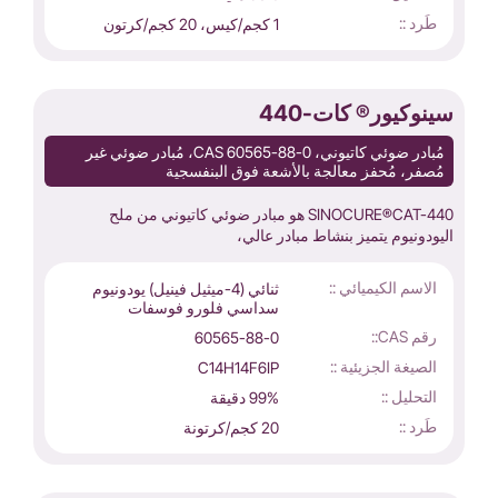
طَرد ::
1 كجم/كيس، 20 كجم/كرتون
سينوكيور® كات-440
مُبادر ضوئي كاتيوني، CAS 60565-88-0، مُبادر ضوئي غير
مُصفر، مُحفز معالجة بالأشعة فوق البنفسجية
SINOCURE®CAT-440 هو مبادر ضوئي كاتيوني من ملح
اليودونيوم يتميز بنشاط مبادر عالي،
الاسم الكيميائي ::
ثنائي (4-ميثيل فينيل) يودونيوم
سداسي فلورو فوسفات
رقم CAS::
60565-88-0
الصيغة الجزيئية ::
C14H14F6IP
التحليل ::
99% دقيقة
طَرد ::
20 كجم/كرتونة