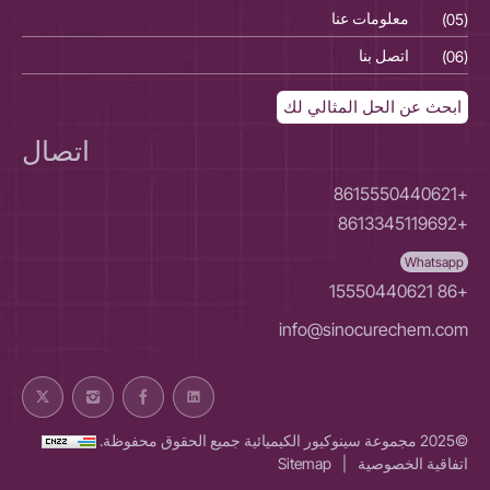
(05)
معلومات عنا
(05)
(06)
اتصل بنا
(06)
ابحث عن الحل المثالي لك
اتصال
+8615550440621
+8613345119692
Whatsapp
+86 15550440621
info@sinocurechem.com
©2025 مجموعة سينوكيور الكيميائية جميع الحقوق محفوظة.
اتفاقية الخصوصية
|
Sitemap