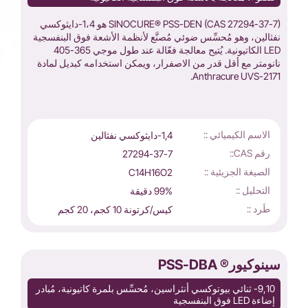
SINOCURE® PSS-DEN (CAS 27294-37-7) هو 1،4-دايثوكسي
نفثالين، وهو مُحسِّس ضوئي مُصنَّع لأنظمة الأشعة فوق البنفسجية
LED الكاتيونية. يُتيح معالجة فعّالة عند طول موجي 365-405
نانومتر مع أقل قدر من الاصفرار، ويمكن استخدامه كبديل لمادة
Anthracure UVS-2171.
الاسم الكيميائي ::
1,4-دايثوكسي نفثالين
رقم CAS::
27294-37-7
الصيغة الجزيئية ::
C14H16O2
التحليل ::
99% دقيقة
طَرد ::
كيس/كرتونة 10 كجم، 20 كجم
سينوكيور® PSS-DBA
9,10- ثنائي بيوتوكسي أنثراسين، مُحسِّس بلمرة كاتيونية، مُبادر
إضاءة LED فوق البنفسجية