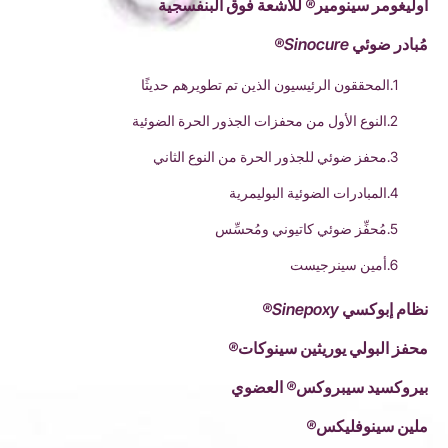
أوليغومر سينومير® للأشعة فوق البنفسجية
مُبادر ضوئي Sinocure®
1.المحققون الرئيسيون الذين تم تطويرهم حديثًا
2.النوع الأول من محفزات الجذور الحرة الضوئية
3.محفز ضوئي للجذور الحرة من النوع الثاني
4.المبادرات الضوئية البوليمرية
5.مُحفِّز ضوئي كاتيوني ومُحسِّس
6.أمين سينرجيست
نظام إبوكسي Sinepoxy®
محفز البولي يوريثين سينوكات®
بيروكسيد سيبروكس® العضوي
ملين سينوفليكس®