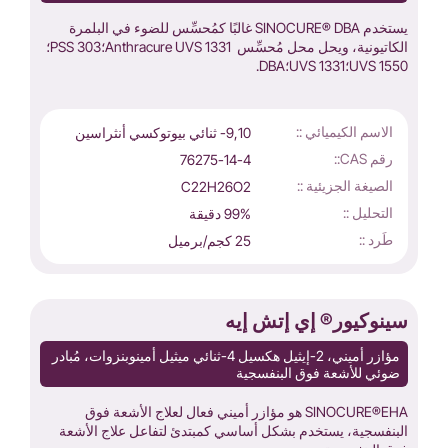
يستخدم SINOCURE® DBA غالبًا كمُحسِّس للضوء في البلمرة
الكاتيونية، ويحل محل مُحسِّس Anthracure UVS 1331؛PSS 303؛
UVS 1550؛UVS 1331؛DBA.
الاسم الكيميائي ::
9,10- ثنائي بيوتوكسي أنثراسين
رقم CAS::
76275-14-4
الصيغة الجزيئية ::
C22H26O2
التحليل ::
99% دقيقة
طَرد ::
25 كجم/برميل
سينوكيور® إي إتش إيه
مؤازر أميني، 2-إيثيل هكسيل 4-ثنائي ميثيل أمينوبنزوات، مُبادر
ضوئي للأشعة فوق البنفسجية
SINOCURE®EHA هو مؤازر أميني فعال لعلاج الأشعة فوق
البنفسجية، يستخدم بشكل أساسي كمبتدئ لتفاعل علاج الأشعة