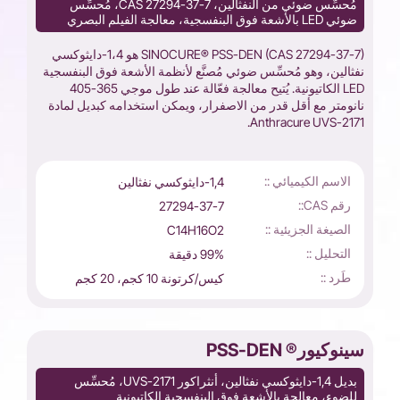
مُحسِّس ضوئي من النفثالين، CAS 27294-37-7، مُحسِّس
ضوئي LED بالأشعة فوق البنفسجية، معالجة الفيلم البصري
SINOCURE® PSS-DEN (CAS 27294-37-7) هو 1،4-دايثوكسي
نفثالين، وهو مُحسِّس ضوئي مُصنَّع لأنظمة الأشعة فوق البنفسجية
LED الكاتيونية. يُتيح معالجة فعّالة عند طول موجي 365-405
نانومتر مع أقل قدر من الاصفرار، ويمكن استخدامه كبديل لمادة
Anthracure UVS-2171.
الاسم الكيميائي ::
1,4-دايثوكسي نفثالين
رقم CAS::
27294-37-7
الصيغة الجزيئية ::
C14H16O2
التحليل ::
99% دقيقة
طَرد ::
كيس/كرتونة 10 كجم، 20 كجم
سينوكيور® PSS-DEN
بديل 1,4-دايثوكسي نفثالين، أنثراكور UVS-2171، مُحسِّس
للضوء، معالجة بالأشعة فوق البنفسجية الكاتيونية