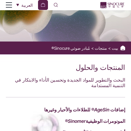
Sinocure®
العربية
Photoinitiators
بيت
منتجات
مُبادر ضوئي Sinocure®
المنتجات والحلول
البحث والتطوير للمواد الجديدة وتحسين الأداء والابتكار في
التنمية المستدامة
إضافات AgeSin® للطلاءات والأحبار وغيرها
المونومرات الوظيفيةSinomer®