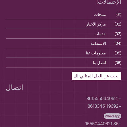
الإحتمالات!
(01)
منتجات
(01)
(02)
مركز الأخبار
(02)
(03)
خدمات
(03)
(04)
الاستدامة
(04)
(05)
معلومات عنا
(05)
(06)
اتصل بنا
(06)
ابحث عن الحل المثالي لك
اتصال
+8615550440621
+8613345119692
Whatsapp
+86 15550440621