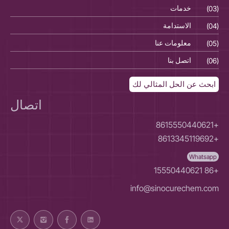
(03)
خدمات
(03)
(04)
الاستدامة
(04)
(05)
معلومات عنا
(05)
(06)
اتصل بنا
(06)
ابحث عن الحل المثالي لك
اتصال
+8615550440621
+8613345119692
Whatsapp
+86 15550440621
info@sinocurechem.com