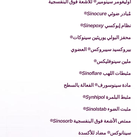
أوليغومر سينومير® للأشعة فوق البنفسجية
مُبادر ضوئي Sinocure®
نظام إبوكسي Sinepoxy®
محفز البولي يوريثين سينوكات®
بيروكسيد سيبروكس® العضوي
ملين سينوفليكس®
مثبطات اللهب Sinoflare®
مادة سينوسورف® الفعالة بالسطح
مثبط البلمرة Synhipol®
مثبت الضوء Sinolstab®
ممتص الأشعة فوق البنفسجية Sinosorb®
سينانوكس® مضاد للأكسدة