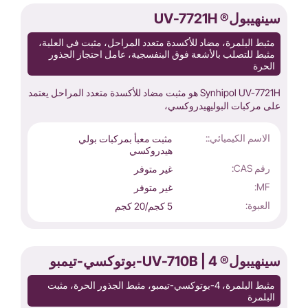
سينهيبول® UV-7721H
مثبط البلمرة، مضاد للأكسدة متعدد المراحل، مثبت في العلبة،
مثبط للتصلب بالأشعة فوق البنفسجية، عامل احتجاز الجذور
الحرة
Synhipol UV-7721H هو مثبت مضاد للأكسدة متعدد المراحل يعتمد
على مركبات البوليهيدروكسي،
الاسم الكيميائي::
مثبت معبأ بمركبات بولي
هيدروكسي
رقم CAS:
غير متوفر
MF:
غير متوفر
العبوة:
5 كجم/20 كجم
سينهيبول® UV-710B | 4-بوتوكسي-تيمبو
مثبط البلمرة، 4-بوتوكسي-تيمبو، مثبط الجذور الحرة، مثبت
البلمرة