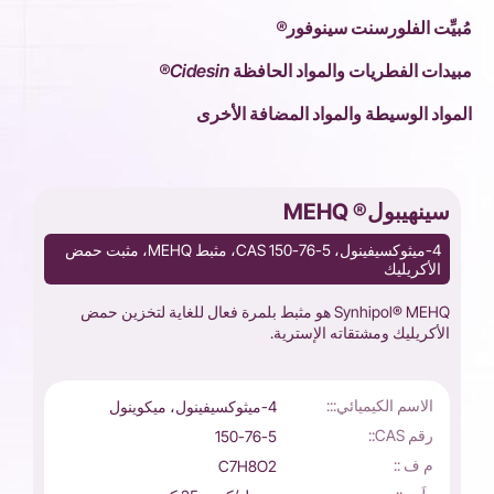
مُبيِّت الفلورسنت سينوفور®
مبيدات الفطريات والمواد الحافظة Cidesin®
المواد الوسيطة والمواد المضافة الأخرى
سينهيبول® MEHQ
4-ميثوكسيفينول، CAS 150-76-5، مثبط MEHQ، مثبت حمض
الأكريليك
Synhipol® MEHQ هو مثبط بلمرة فعال للغاية لتخزين حمض
الأكريليك ومشتقاته الإسترية.
الاسم الكيميائي:::
4-ميثوكسيفينول، ميكوينول
رقم CAS::
150-76-5
م ف ::
C7H8O2