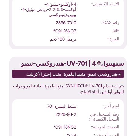
الاسم الكيميائي::
4-أوكسو-تيمبو؛ 4-
أوكسو-2،2،6،6-رباعي ميثيل-1-
بيبيريدينيلوكسي
رقم CAS::
2896-70-0
MF:
C9H16NO2*
العبوة::
برميل 180 كجم
سينهيبول® UV-701 | 4-هيدروكسي-تيمبو
4-هيدروكسي-تيمبو، مثبط البلمرة، مثبت إستر الأكريليك
يتم استخدام SYNHIPOL® UV-701 لمنع البلمرة الذاتية لمونومرات
البولي أوليفين أثناء الإنتاج،
اسم آخر:
مثبط البلمرة 701
رقم التسجيل في
2226-96-2
السجل الكيميائي::
الصيغة الجزيئية::
C9H18NO2*
الوزن الجزيئي::
72.24