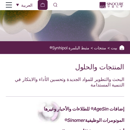
Synhipol®
العربية
Polymerization
Inhibitor
بيت
منتجات
مثبط البلمرة Synhipol®
المنتجات والحلول
البحث والتطوير للمواد الجديدة وتحسين الأداء والابتكار في
التنمية المستدامة
إضافات AgeSin® للطلاءات والأحبار وغيرها
المونومرات الوظيفيةSinomer®