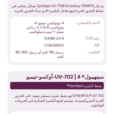
يتدخل Synhipol UV-710B (4-butoxy-TEMPO) بشكل مباشر في
نشاط الجذور الحرة لمنع تفاعل البلمرة الذي تبدأه الجذور الحرة،
الاسم الكيميائي::
4-بوتوكسي-تيمبو؛ 4-
بوتوكسي-2،2،6،6-رباعي
ميثيل-1-بيبيريدينيلوكسي
رقم CAS::
154186-23-9
MF:
C13H26NO2
التغليف::
برميل 180 كجم أو برميل IBC 900
كجم
سينهيبول® UV-702 | 4-أوكسو-تيمبو
مثبط البلمرة Synhipol®
SYNHIPOL® UV-702 هو مثبط بلمرة مستقر يعتمد على الجذور
الحرة النيتروكسيدية، مصمم لقمع البلمرة المبكرة في الجزيئات
التفاعلية.