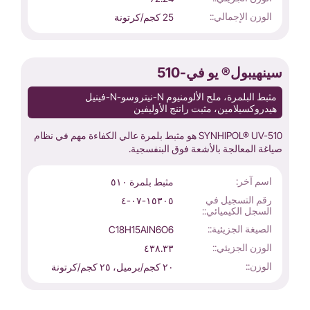
الوزن الإجمالي::
25 كجم/كرتونة
سينهيبول® يو في-510
مثبط البلمرة، ملح الألومنيوم N-نيتروسو-N-فينيل
هيدروكسيلامين، مثبت راتنج الأوليفين
SYNHIPOL® UV-510 هو مثبط بلمرة عالي الكفاءة مهم في نظام
صياغة المعالجة بالأشعة فوق البنفسجية.
اسم آخر:
مثبط بلمرة ٥١٠
رقم التسجيل في
١٥٣٠٥-٠٧-٤
السجل الكيميائي::
الصيغة الجزيئية::
C18H15AlN6O6
الوزن الجزيئي::
٤٣٨.٣٣
الوزن::
٢٠ كجم/برميل، ٢٥ كجم/كرتونة