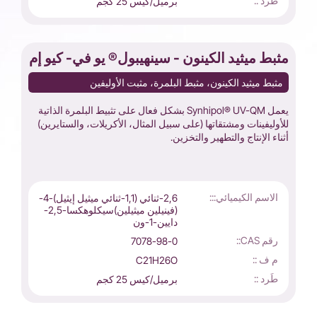
طَرد ::
برميل/كيس 25 كجم
مثبط ميثيد الكينون - سينهيبول® يو في- كيو إم
مثبط ميثيد الكينون، مثبط البلمرة، مثبت الأوليفين
يعمل Synhipol® UV-QM بشكل فعال على تثبيط البلمرة الذاتية
للأوليفينات ومشتقاتها (على سبيل المثال، الأكريلات، والستايرين)
أثناء الإنتاج والتطهير والتخزين.
الاسم الكيميائي:::
2,6-ثنائي (1,1-ثنائي ميثيل إيثيل)-4-
(فينيلين ميثيلين)سيكلوهكسا-2,5-
دايين-1-ون
رقم CAS::
7078-98-0
م ف ::
C21H26O
طَرد ::
برميل/كيس 25 كجم