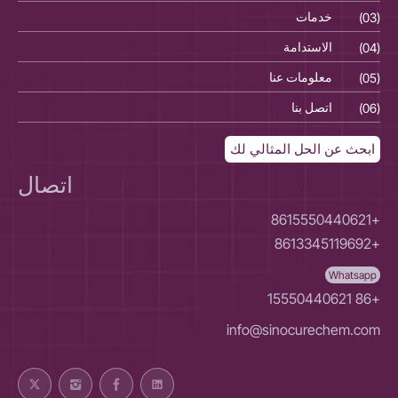
(03)
خدمات
(03)
(04)
الاستدامة
(04)
(05)
معلومات عنا
(05)
(06)
اتصل بنا
(06)
ابحث عن الحل المثالي لك
اتصال
+8615550440621
+8613345119692
Whatsapp
+86 15550440621
info@sinocurechem.com