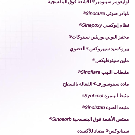
أوليغومر سينومير® للأشعة فوق البنفسجية
مُبادر ضوئي Sinocure®
نظام إبوكسي Sinepoxy®
محفز البولي يوريثين سينوكات®
بيروكسيد سيبروكس® العضوي
ملين سينوفليكس®
مثبطات اللهب Sinoflare®
مادة سينوسورف® الفعالة بالسطح
مثبط البلمرة Synhipol®
مثبت الضوء Sinolstab®
ممتص الأشعة فوق البنفسجية Sinosorb®
سينانوكس® مضاد للأكسدة