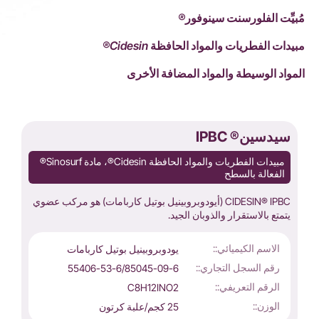
مُبيِّت الفلورسنت سينوفور®
مبيدات الفطريات والمواد الحافظة Cidesin®
المواد الوسيطة والمواد المضافة الأخرى
سيدسين® IPBC
مبيدات الفطريات والمواد الحافظة Cidesin®، مادة Sinosurf®
الفعالة بالسطح
CIDESIN® IPBC (أيودوبروبينيل بوتيل كاربامات) هو مركب عضوي
يتمتع بالاستقرار والذوبان الجيد.
الاسم الكيميائي::
يودوبروبينيل بوتيل كاربامات
رقم السجل التجاري::
55406-53-6/85045-09-6
الرقم التعريفي::
C8H12INO2
الوزن::
25 كجم/علبة كرتون