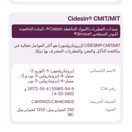
Cidesin® CMIT/MIT
مبيدات الفطريات/المواد الحافظة Cidesin®، المادة الخافضة
للتوتر السطحي Sinosurf®
CIDESIN® CMIT/MIT (إيزوثيازولينون) هو أكثر العوامل فعالية في
مكافحة التآكل والعفن والفطريات المعترف بها دوليًا.
الاسم الكيميائي:
إيزوثيازولينون؛ 5-كلورو-2-
ميثيل-4-إيزوثيازولين-3-ون و 2-
ميثيل-4-إيزوثيازولين-3-ون
رقم Cas:
55965-84-9 ( 26172-55-4 و
2682-20-4 )
الصيغة الجزيئية:
C4H5NOS.C4H4ClNOS
العبوة:
250 كجم/برميل؛ 1250 كجم/برميل
IBC