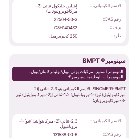
الاسم الكيميائي: ::
إيثيلين جليكول ثنائي (3-
مركابتوبروبيونات)
رقم CAS::
22504-50-3
م ف ::
C8H14O4S2
طَرد ::
250 كجم/برميل
سينومير® BMPT
المونومر المميز، مركبات بولي ثيول/بوليمركابتان/ثيول،
المونومرات الوظيفية سينومير®
SINOMER® BMPT، الاسم الكيميائي هو 2،3-ثنائي ((2-
ميركابتوإيثيل) ثيو) -1-بروبانثيول؛ 1،2-ثنائي [(2-ميركابتوإيثيل) ثيو]
-3-ميركابتوبروبان؛
الاسم الكيميائي: ::
2,3-ثنائي((2-ميركابتوإيثيل)ثيو)-1-
بروبانثيول
رقم CAS::
131538-00-6