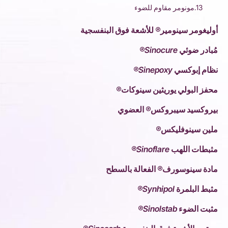
13.مونومر مقاوم للضوء
أوليغومر سينومير® للأشعة فوق البنفسجية
مُبادر ضوئي Sinocure®
نظام إبوكسي Sinepoxy®
محفز البولي يوريثين سينوكات®
بيروكسيد سيبروكس® العضوي
ملين سينوفليكس®
مثبطات اللهب Sinoflare®
مادة سينوسورف® الفعالة بالسطح
مثبط البلمرة Synhipol®
مثبت الضوء Sinolstab®