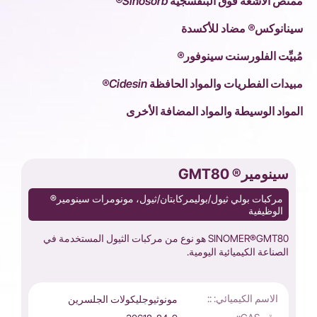
ممتص الأشعة فوق البنفسجية Sinosorb®
سينانوكس® مضاد للأكسدة
مُبيِّت الفلورسنت سينوفور®
مبيدات الفطريات والمواد الحافظة Cidesin®
المواد الوسيطة والمواد المضافة الأخرى
سينومير® GMT80
مركبات بولي ثيول/بوليمركابتان/ثيول، مونومرات سينومير®
الوظيفية
SINOMER®GMT80 هو نوع من مركبات الثيول المستخدمة في
الصناعة الكيميائية اليومية.
الاسم الكيميائي: ::
مونوثيوجليكولات الجلسرين