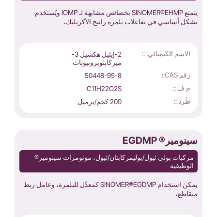
يتمتع SINOMER®EHMP بخصائص مشابهة لـ IOMP ويُستخدم
بشكل أساسي في تفاعلات بلمرة راتنج الأكريليك،
الاسم الكيميائي: ::
2-إيثيل هكسيل 3-
ميركابتوبروبيونات
رقم CAS::
50448-95-8
م ف ::
C11H22O2S
طَرد ::
200 كجم/برميل
سينومير® EGDMP
مركبات بولي ثيول/بوليمركابتان/ثيول، مونومرات سينومير®
الوظيفية
يمكن استخدام SINOMER®EGDMP كمعدِّل للبلمرة، وعامل ربط
متقاطع،