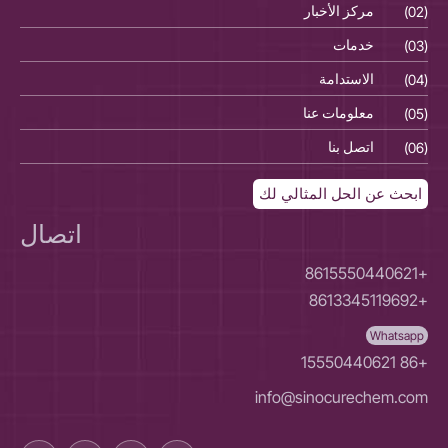
(02)
مركز الأخبار
(02)
(03)
خدمات
(03)
(04)
الاستدامة
(04)
(05)
معلومات عنا
(05)
(06)
اتصل بنا
(06)
ابحث عن الحل المثالي لك
اتصال
+8615550440621
+8613345119692
Whatsapp
+86 15550440621
info@sinocurechem.com