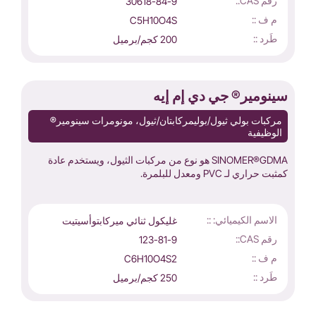
رقم CAS::
30618-84-9
م ف ::
C5H10O4S
طَرد ::
200 كجم/برميل
سينومير® جي دي إم إيه
مركبات بولي ثيول/بوليمركابتان/ثيول، مونومرات سينومير®
الوظيفية
SINOMER®GDMA هو نوع من مركبات الثيول، ويستخدم عادة
كمثبت حراري لـ PVC ومعدل للبلمرة.
الاسم الكيميائي: ::
غليكول ثنائي ميركابتوأسيتيت
رقم CAS::
123-81-9
م ف ::
C6H10O4S2
طَرد ::
250 كجم/برميل