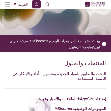
مركبات
العربية
بولي
ثيول/
بوليمركابتان/
ثيول
بيت
منتجات
المونومرات الوظيفيةSinomer®
مركبات بولي
ثيول/بوليمركابتان/ثيول
المنتجات والحلول
البحث والتطوير للمواد الجديدة وتحسين الأداء والابتكار في
التنمية المستدامة
إضافات AgeSin® للطلاءات والأحبار وغيرها
المونومرات الوظيفيةSinomer®