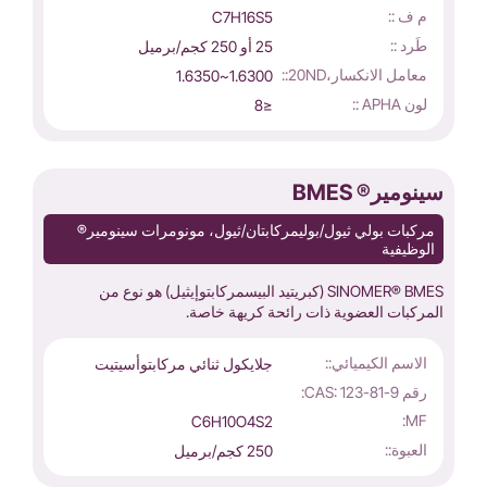
م ف ::
C7H16S5
طَرد ::
25 أو 250 كجم/برميل
معامل الانكسار،20ND::
1.6300~1.6350
لون APHA ::
≤8
سينومير® BMES
مركبات بولي ثيول/بوليمركابتان/ثيول، مونومرات سينومير®
الوظيفية
SINOMER® BMES (كبريتيد البيسمركابتوإيثيل) هو نوع من
المركبات العضوية ذات رائحة كريهة خاصة.
الاسم الكيميائي::
جلايكول ثنائي مركابتوأسيتيت
رقم CAS: 123-81-9:
MF:
C6H10O4S2
العبوة::
250 كجم/برميل