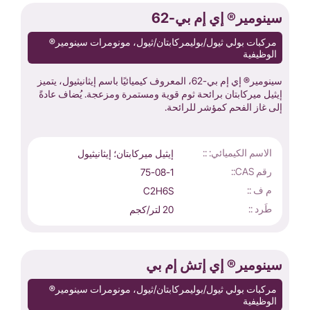
سينومير® إي إم بي-62
مركبات بولي ثيول/بوليمركابتان/ثيول، مونومرات سينومير®
الوظيفية
سينومير® إي إم بي-62، المعروف كيميائيًا باسم إيثانيثيول، يتميز
إيثيل ميركابتان برائحة ثوم قوية ومستمرة ومزعجة. يُضاف عادةً
إلى غاز الفحم كمؤشر للرائحة.
الاسم الكيميائي: ::
إيثيل ميركابتان؛ إيثانيثيول
رقم CAS::
75-08-1
م ف ::
C2H6S
طَرد ::
20 لتر/كجم
سينومير® إي إتش إم بي
مركبات بولي ثيول/بوليمركابتان/ثيول، مونومرات سينومير®
الوظيفية