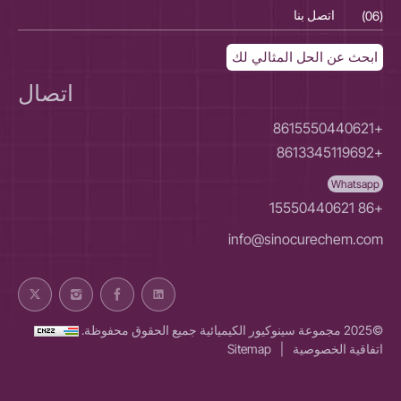
(06)
اتصل بنا
(06)
ابحث عن الحل المثالي لك
اتصال
+8615550440621
+8613345119692
Whatsapp
+86 15550440621
info@sinocurechem.com
©2025 مجموعة سينوكيور الكيميائية جميع الحقوق محفوظة.
اتفاقية الخصوصية
|
Sitemap