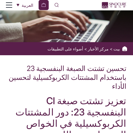
Optimizing
العربية
Pigment
Violet
23
Dispersion
بيت
مركز الأخبار
أضواء على التطبيقات
with
Carboxylic
تحسين تشتت الصبغة البنفسجية 23
Dispersants
باستخدام المشتتات الكربوكسيلية لتحسين
for
الأداء
Enhanced
تعزيز تشتت صبغة CI
Performance
البنفسجية 23: دور المشتتات
الكربوكسيلية في الخواص