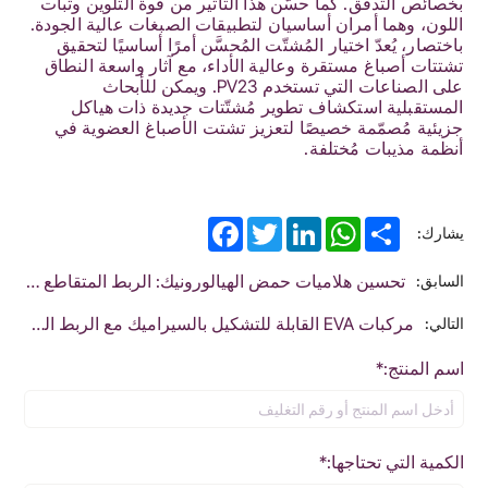
بخصائص التدفق. كما حسّن هذا التأثير من قوة التلوين وثبات
اللون، وهما أمران أساسيان لتطبيقات الصبغات عالية الجودة.
باختصار، يُعدّ اختيار المُشتّت المُحسَّن أمرًا أساسيًا لتحقيق
تشتتات أصباغ مستقرة وعالية الأداء، مع آثار واسعة النطاق
على الصناعات التي تستخدم PV23. ويمكن للأبحاث
المستقبلية استكشاف تطوير مُشتّتات جديدة ذات هياكل
جزيئية مُصمّمة خصيصًا لتعزيز تشتت الأصباغ العضوية في
أنظمة مذيبات مُختلفة.
Facebook
Twitter
LinkedIn
WhatsApp
Share
يشارك:
تحسين هلاميات حمض الهيالورونيك: الربط المتقاطع على دفعات صغيرة باستخدام BDDE
السابق:
مركبات EVA القابلة للتشكيل بالسيراميك مع الربط المتقاطع ثلاثي الأبعاد
التالي:
اسم المنتج:*
الكمية التي تحتاجها:*