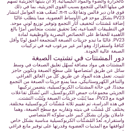
كالحرارة والضوء والمواد الكيميائية. إلا أن بنيتها الجزيئية تُسهم
في ميلها العالي للتجمع بسبب القوى الجزيئية، بما في ذلك
قوى فان دير فالس وتفاعلات π-π. تُصعّب هذه العوامل انتشار
PV23 بشكل موحد في الأوساط العضوية، مما يتطلب غالبًا
إضافة مُشتتات لتخفيف آثار التجمع وتوفير توزيع لوني موحد.
في التطبيقات الصناعية، يُعدّ تحقيق تشتت متجانس أمرًا بالغ
الأهمية للحفاظ على الخصائص البصرية والوظيفية لمادة
PV23. غالبًا ما تبدو جزيئات الصبغة المتجمعة أغمق لونًا وأقل
كثافةً واستقرارًا، وهو أمر غير مرغوب فيه في تركيبات
الصبغة عالية الجودة.
دور المشتتات في تشتيت الصبغة
المشتتات هي مواد مضافة تُسهّل تعليق الصبغات في وسط
سائل عن طريق امتصاصها على سطح الصبغة وتكوين حاجز
تثبيت. تعمل هذه المواد عن طريق كلٍّ من العائق الفراغي
والتنافر الكهروستاتيكي، مما يمنع جزيئات الصبغة من التجمع
مجددًا. في حالة المشتتات الكربوكسيلية، يتضمن تركيبها
الجزيئي مجموعات حمض الكربوكسيل، التي تُشكّل تفاعلات
قوية مع PV23، مما يُثبّت جزيئات الصبغة ويُثبّت التشتت.
في هذه الدراسة، تم تقييم ثلاثة مُشتِّتات كربوكسيلية مختلفة.
يختلف كل مُشتِّت في بنيته وتقاربه مع سطح الصبغة، وهما
عاملان يؤثران بشكل كبير على سلوكه الامتصاصي
واستقراره. تُعدّ المُشتِّتات الكربوكسيلية مناسبة بشكل خاص
لتوافقها مع المذيبات العضوية وقدرتها على توفير مانع فراغي