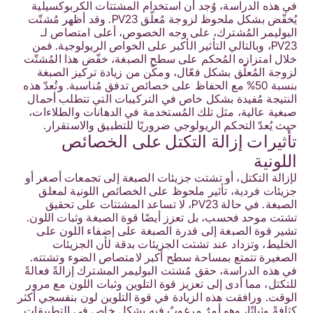
في هذه الدراسة، وُجد أن استخدام المشتتات الكربوكسيلية
يُخفّض بشكل ملحوظ لزوجة مُعلّق PV23. وقد أظهر مُشتّت
البوليمر المُشترك، على وجه الخصوص، أعلى امتصاص لـ
PV23، وبالتالي التأثير الأكبر على الخواص الريولوجية. فمن
خلال امتزازه المُحكم على سطح الصبغة، خفّض هذا المُشتّت
لزوجة المُعلّق بشكل فعّال، ومكّن من زيادة تركيز الصبغة
بنسبة 50% مع الحفاظ على خصائص تدفق مُناسبة. وتُعدّ هذه
النتيجة مُفيدة بشكل خاص في التركيبات التي تتطلب أحمال
صبغية عالية، مثل تلك المُستخدمة في الدهانات والطلاءات،
حيث يُعدّ التحكم الريولوجي ضروريًا للتطبيق والاستقرار.
تأثيرات إزالة التكتل على الخصائص
اللونية
لإزالة التكتل، أو تشتت جزيئات الصبغة إلى تجمعات أصغر أو
جزيئات فردية، تأثير ملحوظ على الخصائص اللونية لمعلق
الصبغة. في حالة PV23، لا تساعد المشتتات على تحقيق
تشتت موحد فحسب، بل تعزز أيضًا قوة الصبغة وثبات اللون.
تشير قوة الصبغة إلى قدرة الصبغة على إضفاء اللون على
الخليط، وتزداد عند تشتت الجزيئات بدقة لأن الجزيئات
الصغيرة تتمتع بمساحة سطح أكبر لامتصاص الضوء وتشتته.
في هذه الدراسة، حقق مُشتت البوليمر المشترك إزالةً فعالةً
للتكتل، مما أدى إلى تعزيز قوة التلوين وثبات اللون مع مرور
الوقت. ورافقت هذه الزيادة في قوة التلوين لون بنفسجي أكثر
كثافةً وثباتًا، وهو أمرٌ مرغوبٌ فيه بشكلٍ خاص في التطبيقات