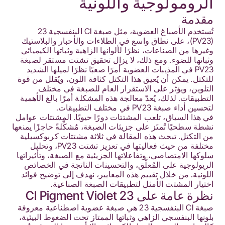
الرومولوجية واللونية
مقدمة
تُستخدم الأصباغ العضوية، مثل صبغة CI البنفسجية 23
(PV23)، على نطاق واسع في الطلاءات والأحبار والبلاستيك
وغيرها من الصناعات، نظرًا لألوانها الزاهية وثباتها الكيميائي
وثباتها للضوء. ومع ذلك، لا يزال تحقيق تشتت مستقر لصبغة
PV23 في المذيبات العضوية أمرًا صعبًا نظرًا لميلها الشديد
للتكتل. يمكن أن يُعيق هذا التكتل كثافة اللون، ويُقلل من قوة
التلوين، ويؤثر على الاستقرار العام للصبغة في مختلف
التطبيقات. لذلك، يُعدّ معالجة هذه المشكلة أمرًا بالغ الأهمية
لتحسين أداء صبغة PV23 في مختلف التطبيقات.
في هذا السياق، تلعب المشتتات دورًا حيويًا. المشتتات عوامل
نشطة سطحيًا تُمتَز على جزيئات الصبغة، مُشكِّلةً حاجزًا يمنعها
من التكتل. تبحث هذه المقالة في ثلاثة مشتتات كربوكسيلية
مختلفة من حيث فعاليتها في تعزيز تشتت PV23، وتحليل
سلوكها الامتصاصي، وتفاعلاتها الجزيئية مع الصبغة، وتأثيراتها
الريولوجية على المُعلَّق، والتحسينات الناتجة في الخصائص
اللونية. من خلال تقييم هذه المعايير، نهدف إلى توضيح فوائد
اختيار المشتت الأمثل لتطبيقات الصبغة الصناعية.
نظرة عامة على CI Pigment Violet 23
صبغة CI البنفسجية 23 هي صبغة عضوية اصطناعية معروفة
بلونها البنفسجي الزاهي وثباتها الممتاز تحت الضغوط البيئية،