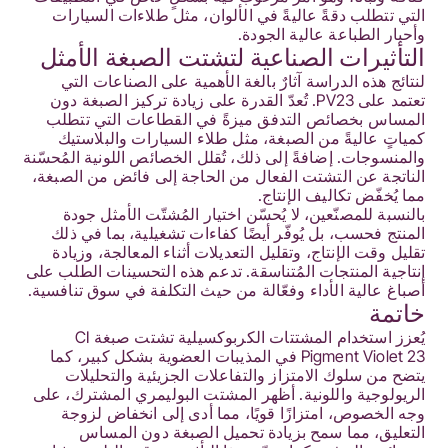
التي تتطلب دقةً عاليةً في الألوان، مثل طلاءات السيارات
وأحبار الطباعة عالية الجودة.
التأثيرات الصناعية لتشتت الصبغة الأمثل
لنتائج هذه الدراسة آثارٌ بالغة الأهمية على الصناعات التي
تعتمد على PV23. تُعدّ القدرة على زيادة تركيز الصبغة دون
المساس بخصائص التدفق ميزةً في القطاعات التي تتطلب
كمياتٍ عاليةً من الصبغة، مثل طلاء السيارات والبلاستيك
والمنسوجات. إضافةً إلى ذلك، تُقلل الخصائص اللونية المُحسّنة
الناتجة عن التشتت الفعال من الحاجة إلى فائض من الصبغة،
مما يُخفّض تكاليف الإنتاج.
بالنسبة للمصنّعين، لا يُحسّن اختيار المُشتّت الأمثل جودة
المنتج فحسب، بل يُوفّر أيضًا كفاءات تشغيلية، بما في ذلك
تقليل وقت الإنتاج، وتقليل التعديلات أثناء المعالجة، وزيادة
إنتاجية المنتجات المُتناسقة. تدعم هذه التحسينات الطلب على
أصباغ عالية الأداء وفعّالة من حيث التكلفة في سوق تنافسية.
خاتمة
يُعزز استخدام المشتتات الكربوكسيلية تشتت صبغة CI
Pigment Violet 23 في المذيبات العضوية بشكل كبير، كما
يتضح من سلوك الامتزاز والتفاعلات الجزيئية والتحليلات
الريولوجية واللونية. أظهر المشتت البوليمري المشترك، على
وجه الخصوص، امتزازًا قويًا، مما أدى إلى انخفاض لزوجة
التعليق، مما سمح بزيادة تحميل الصبغة دون المساس