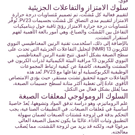
قوي.
سلوك الامتزاز والتفاعلات الجزيئية
لتقييم فعالية كل مُشتِّت، تم تصميم مُتساويات درجة حرارة
الامتزاز لتقييم مدى التصاق كل مُشتِّت بجسيمات PV23. تُوفِّر
مُتساويات درجة حرارة الامتزاز رؤىً ثاقبة حول ديناميكيات
التفاعل بين المُشتِّت والصباغ، وهي أمور بالغة الأهمية لفهم
استقرار التشتت.
بالإضافة إلى ذلك، استُخدمت تقنية الرنين المغناطيسي النووي
للكربون 13 (NMR) لتحليل التفاعلات الجزيئية التي تحدث على
سطح الصبغة بشكل أعمق. تتيح تقنية الرنين المغناطيسي
النووي للكربون 13 مراقبة البيئة الكيميائية لذرات الكربون في
المشتت والصبغة، كاشفةً عن كيفية ارتباط المجموعات
الوظيفية الكربوكسيلية أو تفاعلها مع PV23. تُعد هذه
التفاعلات حيوية لتحقيق تشتت مستقر، حيث يؤدي الامتصاص
الأقوى عادةً إلى تغطية أكثر متانة لسطح جسيمات الصبغة،
مما يُقلل بشكل فعال من التكتل.
السلوك الرومولوجي لمعلقات الصبغة
علم الروماتيزم، وهو دراسة تدفق المواد وتشوهها، يُعدّ خاصيةً
أساسيةً في مُعلقات الصبغات. في التطبيقات الصناعية، يجب
التحكم بدقة في لزوجة مُشتتات الصبغات لضمان سهولة
التطبيق وثبات الأداء. غالبًا ما يكون تحميل الصبغة العالي
مرغوبًا فيه، ولكنه قد يزيد من لزوجة المُشتت، مما يُصعّب
معالجته.