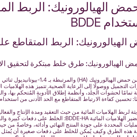
ض الهيالورونيك: الربط الم
ام BDDE
الهيالورونيك: الربط المتقاطع ع
 الهيالورونيك: طرق خلط مبتكرة لتحقيق الارت
تجميل ووصولًا إلى الرعاية الصحية. تتميز هذه الهلاميات المائ
 تمامًا لحشوات الجلد، وأنظمة إطلاق الأدوية المُتحكم بها، وا
يثة لربط الهلاميات المائية من حيث التعقيد ومدة الإنتاج والفعا
استراتيجيتين مختلفتين للخلط في تحضير الهلاميات المائية 
لعمليات المحددة على جودة المنتج النهائي وأدائه، وخاصةً من حي
نة هذه الطرق وكيف يُمكن للخلط على دفعات صغيرة أن يُمثل خطو