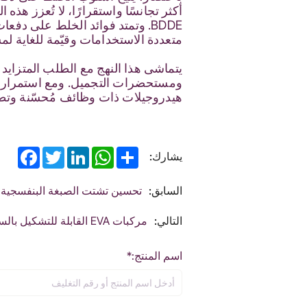
أكثر تجانسًا واستقرارًا، لا تُعزز هذ
BDDE. وتمتد فوائد الخلط على د
متعددة الاستخدامات وقيّمة للغاية لمس
يتماشى هذا النهج مع الطلب المتزايد 
ومستحضرات التجميل. ومع استمرار الم
هيدروجيلات ذات وظائف مُحسّنة وتطب
acebook
Twitter
LinkedIn
WhatsApp
Share
يشارك:
السابق:
تحسين تشتت الصبغة البنفسجية 23 باستخدام المشتتات الكربوكسيلية لتحسين الأدا
التالي:
مركبات EVA القابلة للتشكيل بالسيراميك مع الربط المتقاطع ثلاثي الأبعاد
اسم المنتج:*