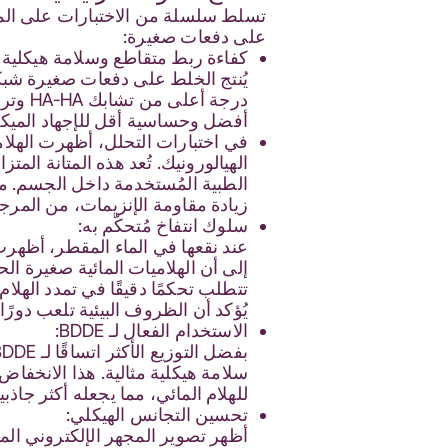
تسلط سلسلة من الاختبارات على المواد
على دفعات صغيرة:
كفاءة ربط متقاطع وسلامة هيكلية 
يُنتج الخلط على دفعات صغيرة شبكةً
أفضل وحساسية أقل للإجهاد الميكا
في اختبارات التحلل، أظهرت الهلام
الهيالورونيك. تُعد هذه المتانة المت
الطبية المُستخدمة داخل الجسم. م
زيادة مقاومة الإنزيمات، من المرجح 
سلوك انتفاخ مُتحكّم به:
عند نقعها في الماء المقطر، أظهرت ا
إلى أن الهلاميات المائية صغيرة ا
تتطلب تحكمًا دقيقًا في تمدد الهلام 
يُؤكد أن الظروف البيئية تلعب دورً
الاستخدام الفعال لـ BDDE:
للهلام المائي، مما يجعله أكثر جاذبي
تحسين التجانس الهيكلي:
أظهر تصوير المجهر الإلكتروني الماس