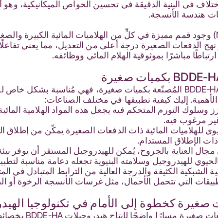
اختلاف في البنية الدقيقة في تحسين الخواص الميكانيكية، وهو 
ت هندسة الأنسجة.
أكّد التحليل الكيميائي (FTIR وNMR) وجود قمم مميزة في كلٍّ من الهلاميات المائية ا
تباطًا مباشرًا بموثوقية الهلام المائي ووظائفه.
بفضل الخصائص المُحسّنة لهلاميات BDDE-HA المُصنّعة بكميات صغيرة، فهي مُناسبة 
غ الأهمية. إليك كيفية تطبيقها في مختلف الصناعات:
ز وسلوك التورم المتحكم فيه يجعل هذه المواد الهلامية المائية
غير مرغوب فيه.
نيوي للهلاميات المائية ذات الدفعات الصغيرة يمكّن من إطلاق 
ذات الإطلاق المستدام.
مجال العناية بالجروح، يُمكن للهيدروجيل المستقر أن يوفر بيئ
 الحيوي للهيدروجيل وسلامته البنيوية تجعله دعامة مناسبة لتطب
ة الشبكية الكثيفة والدرجة العالية من الترابط المتبادل في المت
 صغيرة كخطوة إلى الأمام في تكنولوجيا الهيد
باختصار، يُتيح أسلوب 