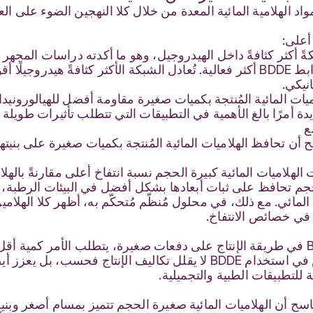
 الهلامية المائية المعدة من خلال كلا النهجين الضوء على العد
أعلى:
 أكثر كثافةً داخل الهيدروجيل، وهو ما أكدته دراسات المجهر ا
درجة أعلى من تشابك HA-HA وترابط BDDE أكثر فعالية. تُعادل الشبكة الأكثر كثاف
نيكي.
يات المائية المُنتجة بكميات صغيرة مقاومة أفضل للهيالوروني
زايدة أمرًا بالغ الأهمية في التطبيقات التي تتطلب تأثيرات طويل
ع
أن تحافظ الهلاميات المائية المُنتجة بكميات صغيرة على بنيتها 
لهلاميات المائية كبيرة الحجم نسبة انتفاخ أعلى مقارنةً بالهل
لحجم تحافظ على ثبات أبعادها بشكل أفضل في البيئات الرطبة،
المائي. مع ذلك، في محلول مُنظّم مُتحكّم به، أظهر كلا الهلامين
ا في خصائص الانتفاخ.
بفضل التوزيع الأكثر اتساقًا لـ BDDE في طريقة الإنتاج على دفعات صغيرة، يتطلب ا
سلامة هيكلية مثالية. هذا الانخفاض في استخدام BDDE لا يقلل تكاليف ا
ة للتطبيقات الطبية والتجميلية.
ح أن الهلاميات المائية صغيرة الحجم تتميز بمسام أصغر وبنية د