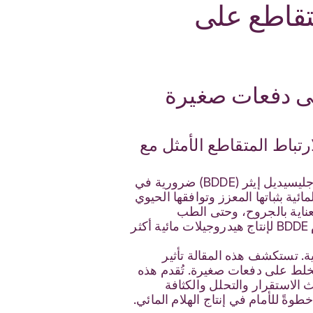
تقاطع على
لى دفعات صغيرة
باط المتقاطع الأمثل مع
أصبحت الهلاميات المائية المصنوعة من حمض الهيالورونيك (HA) والمرتبطة بـ 1،4-بيوتانيديول ثنائي جليسيديل إيثر (BDDE) ضرورية في
ية بثباتها المعزز وتوافقها الحيوي
لعناية بالجروح، وحتى الطب
التجديدي. ومع ذلك، يبقى التحدي قائمًا: تحسين كفاءة الارتباط المتقاطع مع الحد الأدنى من استخدام BDDE لإنتاج هيدروجيلات مائية أكثر
لية. تستكشف هذه المقالة تأثير
BDDE-HA: الخلط على دفعات كبيرة والخلط على دفعات صغيرة. تُقدم هذه
ث الاستقرار والتحلل والكثافة
ةً للأمام في إنتاج الهلام المائي.