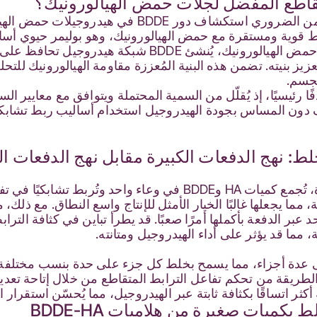
ابط قوية ومستقرة مع حمض الهيالورونيك، وهو بوليمر حيوي
واللزجة المرنة. من خلال الترابط مع حمض الهيالورونيك، يُن
زيز بنيته. تضمن هذه البنية المُعززة مقاومة الهيالورونيك للت
لجسم.
BDD المستخدمة هدفًا رئيسيًا، إذ يُقلّل من السمية المحتملة ويتوافق مع معاي
 دون المساس بجودة الهيدروجيل استخدام أساليب ربط تشابكية 
خلط: نهج الدفعات الكبيرة مقابل نهج الدفعات ا
في طريقة الخلط بالدفعات الكبيرة، تُجمع كميات HA وBDDE في وعاء و
 مما يجعلها غالبًا الخيار الأمثل للإنتاج واسع النطاق. مع ذلك
بر الدفعة بأكملها أمرًا صعبًا. قد يطرأ تباين في كثافة الترا
ما قد يؤثر على أداء الهيدروجيل ومتانته.
 الطريقة من تحكم تفاعل الترابط المتقاطع من خلال إتاحة تع
كثر اتساقًا بكثافة ثابتة عبر الهيدروجيل، مما يُحسّن استقرار ا
ط بكميات صغيرة من هلاميات BDDE-HA