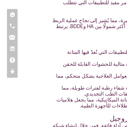
أمر مفيد للتطبيقات التي تتطلب
لكبيرة والصغيرة، مما يُشير إلى نجاح عملية الربط
المتقاطع لـ BDDE. ومع ذلك، أظهر نهج الدفعات الصغيرة درجة أعلى من التعديل، مما يعني تفاعلًا أكثر شمولًا بين HA وBDDE. يرتبط
بشكل خاص للتطبيقات التي تُعدّ فيها المتانة
 مثالية للحشوات القابلة للحقن
العوامل العلاجية بشكل متحكم، مما
ة شفاء رطبة لفترات طويلة، مما
يقات الطب التجديدي.
انة الميكانيكية، مما يجعل هلاميات
روجيل
الخلط على دفعات صغيرة مسارًا واضحًا لإنتاج هيدروجيلات BDDE-HA بخصائص أداء فائقة. فمن خلال إنشاء شبكة