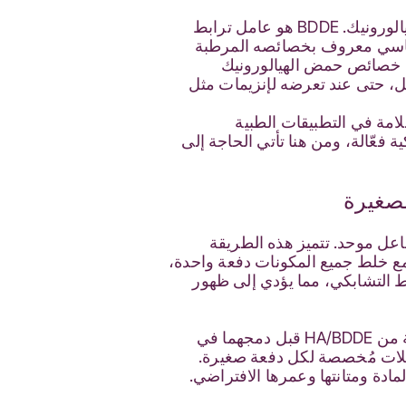
لفهم أهمية كفاءة الترابط المتقاطع، من الضروري استكشاف دور BDDE في هيدروجيلات حمض الهيالورونيك. BDDE هو عامل ترابط
 أساسي معروف بخصائصه المرطبة
شئ BDDE شبكة هيدروجيل تحافظ على خصائص حمض الهيالورونيك
حلل، حتى عند تعرضه لإنزيمات مثل
ير السلامة في التطبيقات الطبية
فعّالة، ومن هنا تأتي الحاجة إلى
لصغيرة
احد وتُربط تشابكيًا في تفاعل موحد. تتميز هذه الطريقة
، مع خلط جميع المكونات دفعة واحدة،
بط التشابكي، مما يؤدي إلى ظهور
يُقسّم هذا الأسلوب HA وBDDE إلى عدة أجزاء، مما يسمح بخلط كل جزء على حدة بنسب مختلفة من HA/BDDE قبل دمجهما في
ديلات مُخصصة لكل دفعة صغيرة.
لمادة ومتانتها وعمرها الافتراضي.