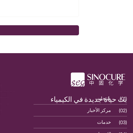
بث حياة جديدة في الكيمياء
(01)
منتجات
(01)
(02)
مركز الأخبار
(02)
(03)
خدمات
(03)