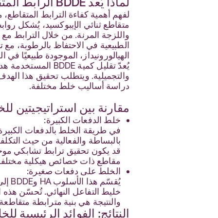
لماذا يُعد BDDE الرابط المتقاطع المفضل لجلات حمض الهيالورونيك؟
متقاطع ثنائي الإيبوكسيد، يُشكل رو
الطبيعية في الاحتفاظ بالرطوبة، مع تع
الهيالورونيداز، الموجودة طبيعيًا في ا
يُعدّ تقليل كمية E
والتجميلية. ويتطلب تحقيق هذا الهدف
دراسة أساليب خلط مختلفة.
مقارنة بين استراتيجيتين لل
خلط الدفعات الكبيرة:
بالبساطة والفعالية من حيث التكلفة،
قد يكون تحقيق ترابط تشابكي موحد ع
مقاطع ذات خصائص هيكلية مختلفة، م
الخلط على دفعات صغيرة:
خليط التفاعل النهائي. تُحسّن هذه
والنتيجة هي بنية مترابطة متقاطعة أ
النتائج: الفوائد الرئيسية للخل