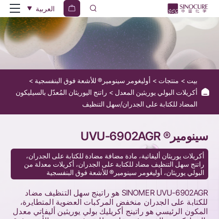
Sinomer®
العربية
UVU-
6902AGR
بيت
منتجات
أوليغومر سينومير® للأشعة فوق البنفسجية
أكريلات البولي يوريثين المعدل
راتنج اليوريثان المُعدّل بالسيليكون
المضاد للكتابة على الجدران/سهل التنظيف
سينومير® UVU-6902AGR
أكريلات يوريثان أليفاتية، مادة مضافة مضادة للكتابة على الجدران،
راتنج سهل التنظيف مضاد للكتابة على الجدران، أكريلات معدلة من
البولي يوريثان، أوليغومر سينومير® للأشعة فوق البنفسجية
SINOMER UVU-6902AGR هو راتينج سهل التنظيف مضاد
للكتابة على الجدران منخفض المركبات العضوية المتطايرة،
المكون الرئيسي هو راتينج أكريليك بولي يوريثين أليفاتي معدل