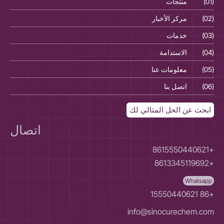
(01)
منتجات
(01)
(02)
مركز الأخبار
(02)
(03)
خدمات
(03)
(04)
الاستدامة
(04)
(05)
معلومات عنا
(05)
(06)
اتصل بنا
(06)
ابحث عن الحل المثالي لك
اتصال
+8615550440621
+8613345119692
Whatsapp
+86 15550440621
info@sinocurechem.com