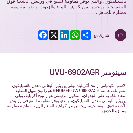
بالسيليكون، والذي يوفر مقاومة للبقع في ورنيش الأشعة فوق
البنفسجية، ويحسن من كراهية الماء والزيوت، ولديه مقاومة
ممتازة للخدش.
Facebook
LinkedIn
X
WhatsApp
Share
شارك مع
سينومير UVU-6902AGR
الاسم الكيميائي: راتنج أكريليك بولي يوريثين أليفاتي معدل بالسيليكون
معلومات عامة: SINOMER UVU-6902AGR هو راتينج سهل التنظيف
مضاد للكتابة على الجدران، المكون الرئيسي هو راتينج أكريليك بولي
يوريثين أليفاتي معدل بالسيليكون، والذي يوفر مقاومة للبقع في ورنيش
الأشعة فوق البنفسجية، ويحسن من كراهية الماء والزيوت، ولديه مقاومة
ممتازة للخدش.