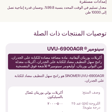
إمدادات مستقرة
معدل تسليم في الوقت المحدد بنسبة 99.8%، وضمان قدرة إنتاجية تصل
إلى 10000 طن
توصيات المنتجات ذات الصلة
سينومير® UVU-6900AGR
أكريلات يوريثان أليفاتية، مادة مضافة مضادة للكتابة على الجدران،
راتنج سهل التنظيف مضاد للكتابة على الجدران، أكريلات معدلة
من البولي يوريثان، أوليغومر سينومير® للأشعة فوق البنفسجية
SINOMER UVU-6900AGR هو راتنج سهل التنظيف مضاد للكتابة
على الجدران،
وصف المنتج:
أكريلات بولي يوريثان مُعدّل
بالسيليكون
اللزوجة (cps عند ٢٥
٥٠٠-٢٠٠٠
درجة مئوية):