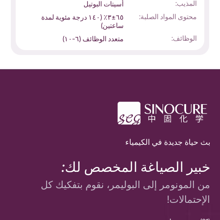
المذيب:
أسيتات البوتيل
محتوى المواد الصلبة:
٦٥±٣٪ (١٤٠ درجة مئوية لمدة
ساعتين)
الوظائف:
متعدد الوظائف (٦-١٠)
بث حياة جديدة في الكيمياء
خبير الصياغة المخصص لك:
من المونومر إلى البوليمر، نقوم بتفكيك كل
الإحتمالات!