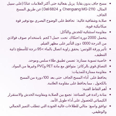
مسح جاف بدون بقايا: يزيل بفعالية حتى أكثر العلامات عنادًا (على سبيل
المثال، Chenguang MG-2110 و Deli 6824 ) عن طريق المسح
الجاف.
صلابة وشفافية عالية: تحافظ على الوضوح البصري مع توفير قوة
ميكانيكية قوية.
مقاومة استثنائية للخدش والتآكل:
يتحمل 2000 دورة احتكاك تحت حمل 1 كجم باستخدام صوف فولاذي
من الدرجة 0000 دون التأثير على مظهر الفيلم.
تأثير ورقة اللوتس: يحقق زاوية اتصال بالماء >95 درجة للأسطح ذاتية
التنظيف.
خاصية تسوية ممتازة: تضمن تطبيق طلاء سلس وموحد.
التصاق قوي بالركائز: متوافق مع مادة PET وPVC وغيرها من المواد.
مقاومة ممتازة للمذيبات:
يحافظ على أداء المسح الجاف حتى بعد 100 دورة من المسح
بالكحول ، مما يحافظ على مقاومة العلامة.
أهم النقاط الفنية:
متانة رائدة في الصناعة: تجمع بين الصلابة ومقاومة الخدش والاستقرار
الكيميائي للحصول على أداء طويل الأمد.
توافق واسع: مثالي للطلاءات عالية الجودة التي تتطلب التميز الجمالي
والوظيفي.