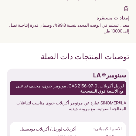
إمدادات مستقرة
معدل تسليم في الوقت المحدد بنسبة 99.8%، وضمان قدرة إنتاجية تصل
إلى 10000 طن
توصيات المنتجات ذات الصلة
سينومير® LA
س
لوريل أكريلات، CAS 2156-97-0، مونومر حيوي، مخفف تفاعلي
مع الأشعة فوق البنفسجية
SINOMER®LA عبارة عن مونومر أكريلات حيوي مناسب لتفاعلات
المعالجة الضوئية، مع مرونة جيدة،
ا
الاسم الكيميائي::
أكريلات لوريل / أكريلات دوديسيل