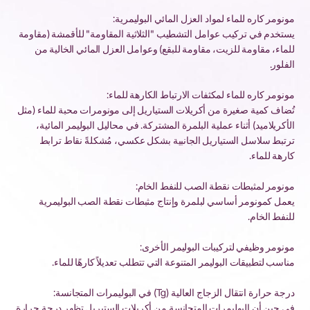
مونومر كاره للماء لمواد العزل المائي البوليمرية:
يستخدم في تركيب عوامل التشطيب "الثلاثية المقاومة" للأقمشة (مقاومة
للماء، مقاومة للزيت، مقاومة للبقع) وعوامل العزل المائي الخالية من
الفلور.
مونومر كاره للماء لمكثفات الارتباط الكارهة للماء:
تُضاف كمية صغيرة من أكريلات الستياريل إلى مونومرات محبة للماء (مثل
الأكريلاميد) أثناء عملية البلمرة المشتركة. في محاليل البوليمر المائية،
ترتبط سلاسل الستياريل الجانبية بشكل عكسي، مُشكلةً نقاط ترابط
كارهة للماء.
مونومر لمثبطات نقطة الصب للنفط الخام:
يعمل كمونومر أساسي لبلمرة وإنتاج مثبطات نقطة الصب البوليمرية
للنفط الخام.
مونومر وظيفي لتركيبات البوليمر الأخرى:
مناسب لتطبيقات البوليمر المتنوعة التي تتطلب تعديلاً كارهًا للماء.
درجة حرارة انتقال الزجاج العالية (Tg) في البوليمرات المتجانسة:
في حين أن البوليمرات المتجانسة من أكريلات الستيريل تظهر درجة حرارة