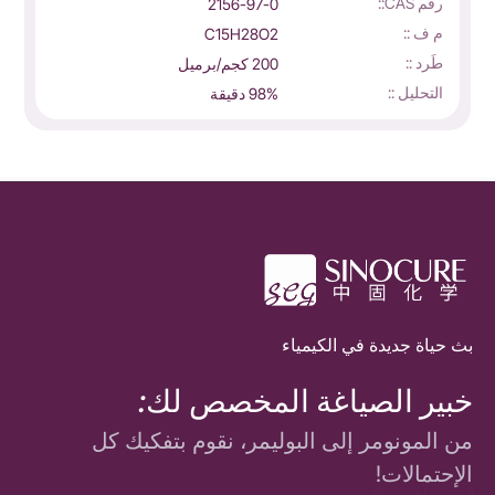
رقم CAS::
2156-97-0
م ف ::
C15H28O2
طَرد ::
200 كجم/برميل
التحليل ::
98% دقيقة
بث حياة جديدة في الكيمياء
خبير الصياغة المخصص لك:
من المونومر إلى البوليمر، نقوم بتفكيك كل
الإحتمالات!