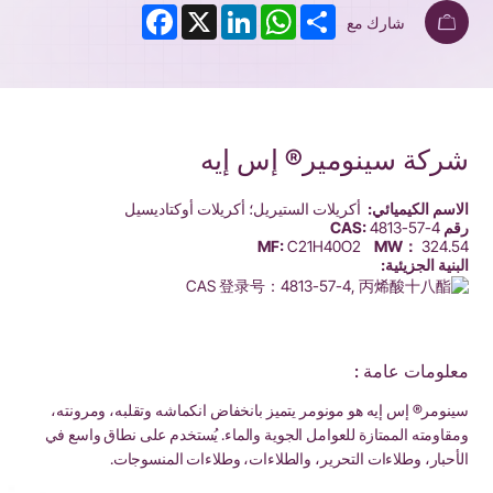
Facebook
LinkedIn
X
WhatsApp
Share
شارك مع
شركة سينومير® إس إيه
الاسم الكيميائي:
أكريلات الستيريل؛ أكريلات أوكتاديسيل
رقم CAS:
4813-57-4
MF:
C21H40O2
MW：
324.54
البنية الجزيئية:
معلومات عامة :
سينومر® إس إيه هو مونومر يتميز بانخفاض انكماشه وتقلبه، ومرونته،
ومقاومته الممتازة للعوامل الجوية والماء. يُستخدم على نطاق واسع في
الأحبار، وطلاءات التحرير، والطلاءات، وطلاءات المنسوجات.