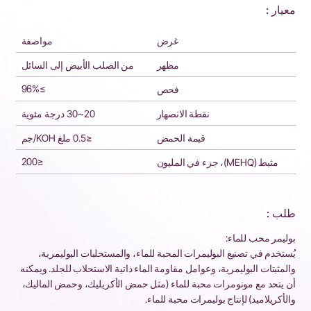
معيار :
غرض
مواصفة
مظهر
من الصلب الأبيض إلى السائل
≥96%
فحص
نقطة الانصهار
20~30 درجة مئوية
قيمة الحمض
≤0.5 ملغ KOH/جم
≤200
مثبط (MEHQ)، جزء في المليون
طلب :
بوليمر محب للماء:
يُستخدم في تصنيع البوليمرات المحبة للماء، والمستحلبات البوليمرية،
والمثبتات البوليمرية، وعوامل مقاومة الماء ذاتية الاستحلاب للجلد. ويمكنه
أن يتحد مع مونومرات محبة للماء (مثل حمض الأكريليك، وحمض الماليك،
والأكريلاميد) لإنتاج بوليمرات محبة للماء.