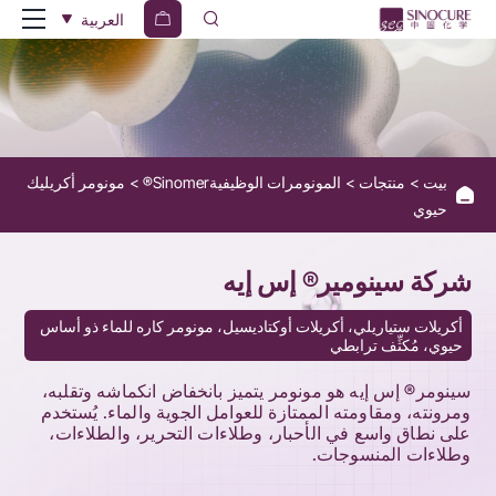
SINOMER
العربية
SA
بيت
منتجات
المونومرات الوظيفيةSinomer®
مونومر أكريليك
حيوي
شركة سينومير® إس إيه
أكريلات ستياريلي، أكريلات أوكتاديسيل، مونومر كاره للماء ذو ​​أساس
حيوي، مُكثِّف ترابطي
سينومر® إس إيه هو مونومر يتميز بانخفاض انكماشه وتقلبه،
ومرونته، ومقاومته الممتازة للعوامل الجوية والماء. يُستخدم
على نطاق واسع في الأحبار، وطلاءات التحرير، والطلاءات،
وطلاءات المنسوجات.