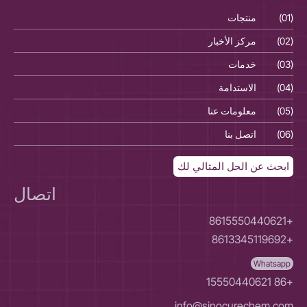
(01)
منتجات
(01)
(02)
مركز الأخبار
(02)
(03)
خدمات
(03)
(04)
الاستدامة
(04)
(05)
معلومات عنا
(05)
(06)
اتصل بنا
(06)
ابحث عن الحل المثالي لك
اتصال
+8615550440621
+8613345119692
Whatsapp
+86 15550440621
info@sinocurechem.com