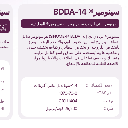
سينومير® BDDA-14
سينومي
مونومر ثنائي الوظيفة، مونومرات سينومير® الوظيفية
مونوم
جلايكول 400 ثنائي ميثاك
سينومر® بي دي دي إيه (SINOMER® BDDA) هو مونومر سائل
شفاف، يتراوح لونه بين عديم اللون والأصفر الباهت، يتميز
منخفضة
بانخفاض اللزوجة، وانخفاض التطاير، وكفاءة تخفيف جيدة،
وتفاعلية عالية. يُستخدم على نطاق واسع كعامل ترابط
متشابك ومخفف تفاعلي في الطلاءات والأحبار والمواد
اللاصقة القابلة للمعالجة بالإشعاع.
الا
رقم S
الاسم الكيميائي ::
1،4-بيوتانديل ثنائي أكريلات
م ف
رقم CAS::
1070-70-8
م ف ::
C10H14O4
طَر
طَرد ::
25,200 كجم/برميل
الت