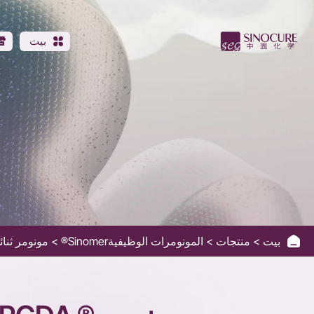
SINOMER
PO2-
بيت
NPGDA
بيت
منتجات
المونومرات الوظيفيةSinomer®
مونومر ثنا