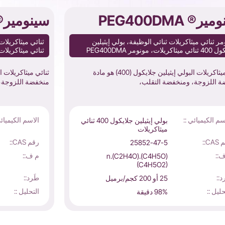
ر® PEG400DMA
سينومير® G200DMA
ر ثنائي ميثاكريلات ثنائي الوظيفة، بولي إيثيلين
ريلات، مونومر PEG400DMA
ثنائي ميثاكريلات، مونومر 0DMA
ثنائي ميثاكريلات البولي إيثيلين جلايكول (400) هو مادة
 اللزوجة، ومنخفضة التقلب،
منخفضة اللزوجة،
سم الكيميائي ::
الاسم الكيميائي
بولي إيثيلين جلايكول 400 ثنائي
ميثاكريلات
CA::
رقم CAS::
25852-47-5
::
م ف::
(C4H5O).(C2H4O)n.
(C4H5O2)
د::
طَرد::
25 أو 200 كجم/برميل
حليل ::
التحليل ::
98% دقيقة