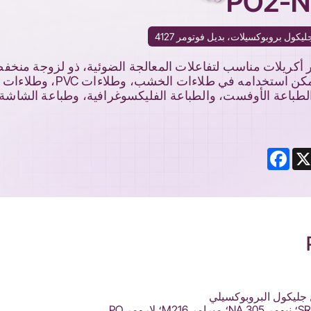
ليكول بروبوكسيلات، بديل فوتومر 4127
SINOM هو مونومر أكريلات مناسب لتفاعلات المعالجة الضوئية، ذو لزوجة منخ
وتطاير منخفض، وسرعة معالجة، ويمكن استخدامه في طلاءات الخشب، وطلاءات PVC، وطلاءات
 الطباعة الأوفست، والطباعة الفليكسوغرافية، وطباعة الشاشة
Facebook
Li
فوتومر 4127؛ سارتومر SR 9003؛ نيومر NA 305؛ ميرامر M216؛ لارومر PO