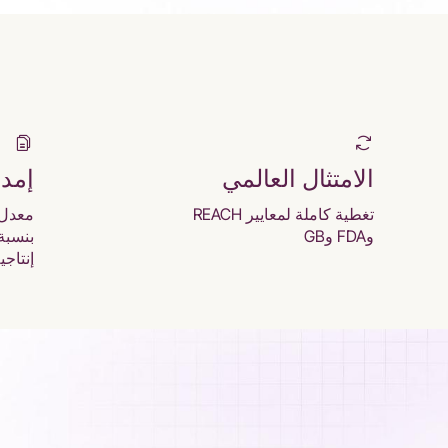
الامتثال العالمي
إمد
تغطية كاملة لمعايير REACH
معدل 
وFDA وGB
إنتاجية 