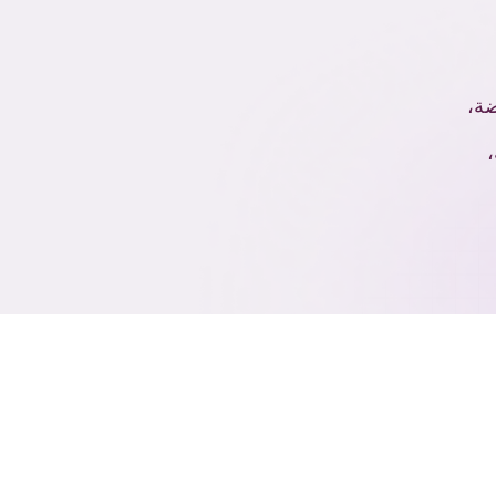
فضة،
،