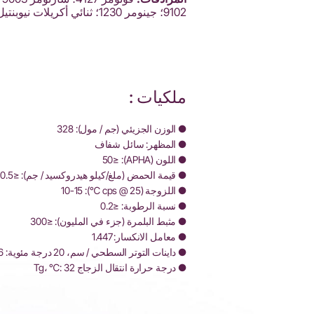
9102؛ جينومر 1230؛ ثنائي أكريلات نيوبنتيل جليكول بروبوكسيلات
ملكيات :
● الوزن الجزيئي (جم / مول): 328
● المظهر: سائل شفاف
● اللون (APHA): ≤50
● قيمة الحمض (ملغ/كيلو هيدروكسيد / جم): ≤0.5
● اللزوجة (cps @ 25 ℃): 10-15
● نسبة الرطوبة: ≤0.2
● مثبط البلمرة (جزء في المليون): ≤300
● معامل الانكسار: 1.447
● داينات التوتر السطحي / سم، 20 درجة مئوية: 30.6
● درجة حرارة انتقال الزجاج Tg، ℃: 32