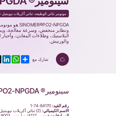
سينومير® PO2-NPGDA
مونومر ثنائي الوظيفة، ثنائي أكريلات نيوبنتيل ج
ER®PO2-NPGDA
البلاستيك، وطلاءات المعادن، وأحبار
والورنيش.
nkedIn
X
WhatsApp
Share
شارك مع
سينومير® PO2-NPGDA
رقم القيد:
84170-74-1
الاسم الكيميائي:
(2) ثنائي أكريلات نيوبنتيل جليكول البروبوكسيلي
المرادفات: