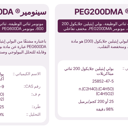
PE
سينومير® PEG600DA
ثنائي ميثاكريلات ثنائي الوظيفة، بولي إيثيلين جلايكول 200
مونومر ثنائي الوظيفة، ثنائي
PEG20، مخفف تفاعلي
600، مونومر PEG600DA
ثنائي ميثاكريلات البولي إيثيلين جلايكول (200) هو مادة
 ومنخفضة التقلب،
PEG600DA عبارة عن ما
وقابلة للتحلل البيولوجي وصدي
 ::
بولي إيثيلين جلايكول 200 ثنائي
ميثاكريلات
الاسم الكيميائي ::
أكر
25852-47-5
رقم CAS::
-9
(C4H5O).(C2H4O)n.
(C4H5O2)
م ف::
2)
25 أو 200 كجم/برميل
طَرد::
25 أو 200 كجم/برم
98% دقيقة
التحليل ::
99% د