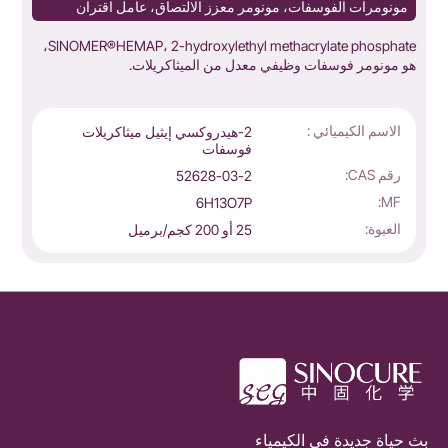
مونومرات الفوسفات، مونومر معزز الالتصاق، عامل اقتران
SINOMER®HEMAP، 2-hydroxylethyl methacrylate phosphate،
هو مونومر فوسفات وظيفي معدل من الميثاكريلات.
ل
الاسم الكيميائي :
2-هيدروكسي إيثيل ميثاكريلات
فوسفات
رقم CAS:
52628-03-2
MF:
6H13O7P
العبوة:
25 أو 200 كجم/برميل
بث حياة جديدة في الكيمياء