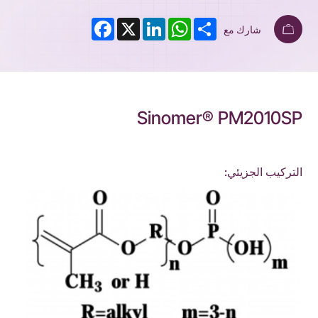
Facebook
LinkedIn
X
WhatsApp
Share
شارك مع
Sinomer® PM2010SP
التركيب الجزيئي: