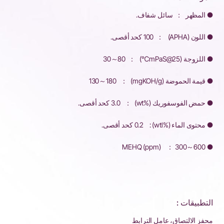
● المظهر ： سائل شفاف.
● اللون (APHA) ： 100 كحد أقصى.
● اللزوجة (mPaS@25℃) ： 30～80
● قيمة الحموضة (mgKOH/g) ： 130～180
● حمض الفوسفوريك (%wt) ： 3.0 كحد أقصى.
● محتوى الماء (%wtl) : 0.2 كحد أقصى.
● MEHQ (ppm) ： 300～600
التطبيقات :
محفز الالتصاق، عامل الترابط