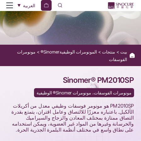
Sinomer®
العربية
PM2010SP
بيت
منتجات
المونومرات الوظيفيةSinomer®
مونومرات
الفوسفات
Sinomer® PM2010SP
مونومرات الفوسفات، مونومرات Sinomer® الوظيفية
PM2010SP هو مونومر فوسفات وظيفي معدل من أكريلات
الألكيل. باعتباره معززًا للالتصاق وعامل اقتران، يتمتع بقدرة
التصاق ممتازة بمختلف المعادن والزجاج والسيراميك
والخرسانة وغيرها من المواد غير العضوية، ويمكن استخدامه
على نطاق واسع في مختلف أنظمة البلمرة الجذرية الحرة.