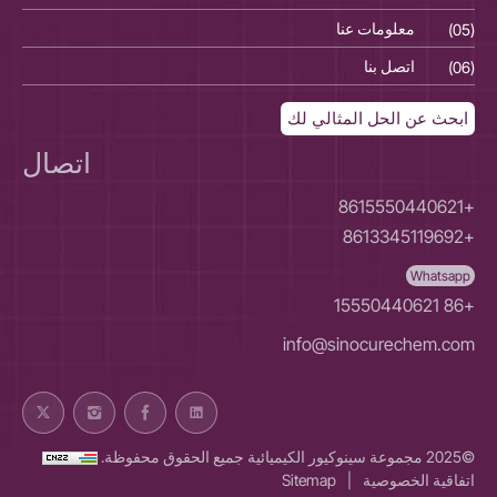
(05)
معلومات عنا
(05)
(06)
اتصل بنا
(06)
ابحث عن الحل المثالي لك
اتصال
+8615550440621
+8613345119692
Whatsapp
+86 15550440621
info@sinocurechem.com
©2025 مجموعة سينوكيور الكيميائية جميع الحقوق محفوظة.
اتفاقية الخصوصية
|
Sitemap