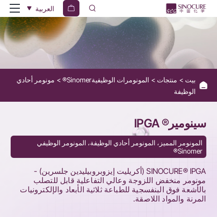
SINOMER
العربية
IPGA
بيت
منتجات
المونومرات الوظيفيةSinomer®
مونومر أحادي
الوظيفة
سينومير® IPGA
المونومر المميز، المونومر أحادي الوظيفة، المونومر الوظيفي
Sinomer®
SINOCURE® IPGA (أكريليت إيزوبروبيليدين جلسرين) -
مونومر منخفض اللزوجة وعالي التفاعلية قابل للتصلب
بالأشعة فوق البنفسجية للطباعة ثلاثية الأبعاد والإلكترونيات
المرنة والمواد اللاصقة.