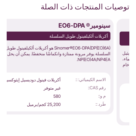
توصيات المنتجات ذات الصلة
سينومير® EO6-DPA
س
أكريلات ألكيلفينول طويل السلسلة
Sinomer®EO6-DPA(DP(EO)6A) هو أكريلات ألكيلفينول طويل
السلسلة يوفر مرونة ممتازة وانكماشًا منخفضًا. يمكن أن يحل محل
ب
NP(EO)4A/NP4EA.
الاسم الكيميائي: ::
أكريلات فينول دوديسيل إيثوكسيلات
رقم CAS::
غير متوفر
م و::
580
طَرد ::
25,200 كجم/برميل