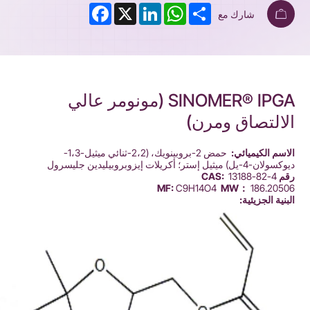
Facebook
LinkedIn
X
WhatsApp
Share
شارك مع
SINOMER® IPGA (مونومر عالي
الالتصاق ومرن)
الاسم الكيميائي:
حمض 2-بروبينويك، (2،2-ثنائي ميثيل-1،3-
ديوكسولان-4-يل) ميثيل إستر؛ أكريلات إيزوبروبيليدين جليسرول
رقم CAS:
13188-82-4
MF:
C9H14O4
MW：
186.20506
البنية الجزيئية: