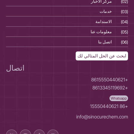
(02)
مركز الأخبار
(02)
(03)
خدمات
(03)
(04)
الاستدامة
(04)
(05)
معلومات عنا
(05)
(06)
اتصل بنا
(06)
ابحث عن الحل المثالي لك
اتصال
+8615550440621
+8613345119692
Whatsapp
+86 15550440621
info@sinocurechem.com