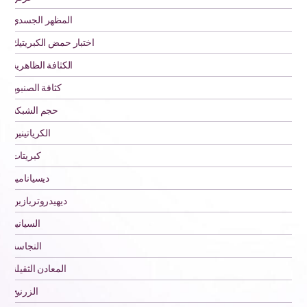
المظهر الجسدي
اختبار حمض الكبريتيك
الكثافة الظاهرية
كثافة الصنبور
حجم الشبكة
الكرياتينين
كبريتات
ديسياناميد
ديهيدروتريازين
السيانيد
النجاسة
المعادن الثقيلة
الزرنيخ