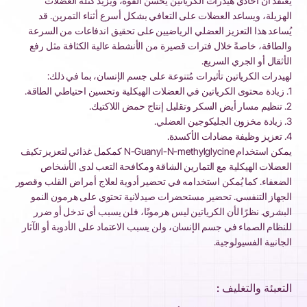
يُعتقد أن أحادي هيدرات الكرياتين يُحسّن القوة، ويزيد كتلة العضلات
الهزيلة، ويساعد العضلات على التعافي بشكل أسرع أثناء التمرين. قد
يُساعد هذا التعزيز العضلي الرياضيين على تحقيق اندفاعات من السرعة
والطاقة، خاصةً خلال فترات قصيرة من الأنشطة عالية الكثافة مثل رفع
الأثقال أو الجري السريع.
لهيدرات الكرياتين تأثيرات مُتنوعة على جسم الإنسان، بما في ذلك:
1. زيادة محتوى الكرياتين في العضلات الهيكلية وتحسين احتياطي الطاقة.
2. تنظيم مسار أيض السكر وتقليل إنتاج حمض اللاكتيك.
3. زيادة مخزون الجليكوجين العضلي.
4. تعزيز وظيفة مضادات الأكسدة.
يمكن استخدام N-Guanyl-N-methylglycine كمكمل غذائي لتعزيز تكيف
العضلات الهيكلية مع التمارين الشاقة ومكافحة التعب لدى الأشخاص
الضعفاء. كما يُمكن استخدامه في تحضير أدوية لعلاج أمراض القلب وقصور
الجهاز التنفسي. تحضير مستحضرات صيدلانية تحتوي على هرمون النمو
البشري. نظرًا لأن الكرياتين ليس هرمونًا، فلن يسبب أي تدخل أو ضرر
للنظام الصماء في جسم الإنسان، ولن يسبب الاعتماد على الأدوية أو الآثار
الجانبية الفسيولوجية.
التعبئة والتغليف :