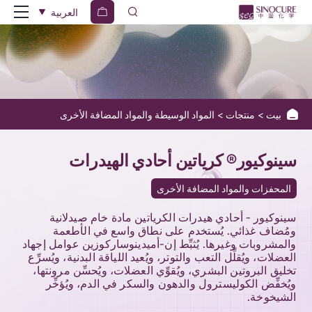
Sinocure®
العربية
Creatine
monohydrate
بيت
منتجات
المواد الوسيطة والمواد المضافة الأخرى
سينوكيور® كرياتين أحادي الهيدرات
المحفزات والمواد المضافة الأخرى
سينوكيور - أحادي هيدرات الكرياتين مادة خام صيدلانية
ومُضاف غذائي. يُستخدم على نطاق واسع في الأطعمة
والمشروبات وغيرها. يُثبِّط إن-أميدينوساركوزين عوامل إجهاد
العضلات، ويُقلِّل التعب والتوتر، ويُعيد اللياقة البدنية، ويُسرِّع
تخليق البروتين البشري، ويُقوِّي العضلات، ويُحسِّن مرونتها،
ويُخفِّض الكوليسترول والدهون والسكر في الدم، ويُؤخِّر
الشيخوخة.