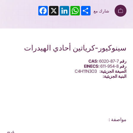
Facebook
LinkedIn
X
WhatsApp
Share
شارك مع
سينوكيور-كرياتين أحادي الهيدرات
رقم CAS:
6020-87-7
رقم EINECS:
611-954-8
الصيغة الجزيئية:
C4H11N3O3
البنية الجزيئية:
مواصفة :
غرض