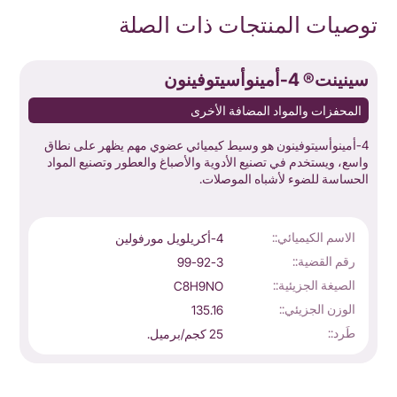
توصيات المنتجات ذات الصلة
سينينت® 4-أمينوأسيتوفينون
ε-بول
المحفزات والمواد المضافة الأخرى
4-أمينوأسيتوفينون هو وسيط كيميائي عضوي مهم يظهر على نطاق
واسع، ويستخدم في تصنيع الأدوية والأصباغ والعطور وتصنيع المواد
من 5
الحساسة للضوء لأشباه الموصلات.
الاسم الكيميائي::
4-أكريلويل مورفولين
رقم القضية::
99-92-3
الصيغة الجزيئية::
C8H9NO
الوزن الجزيئي::
135.16
طَرد::
25 كجم/برميل.