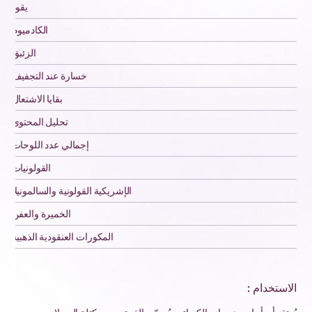
يقود
الكادميوم
الزئبق
خسارة عند التجفيف
بقايا الاشتعال
تحليل المحتوى
إجمالي عدد اللوحات
القولونيات
الإشريكية القولونية والسالمونيلا
الخميرة والعفن
المكورات العنقودية الذهبية
الاستخدام :