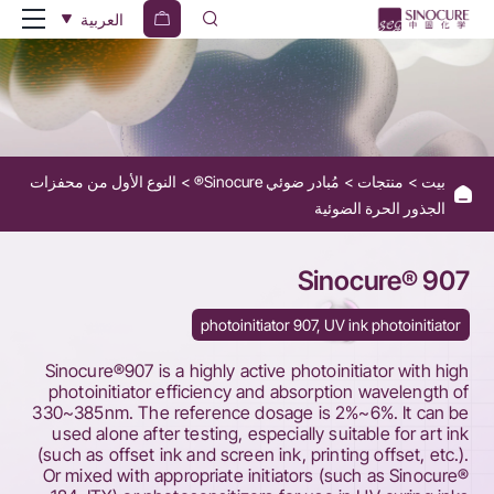
Sinocure®
العربية
907
بيت
منتجات
مُبادر ضوئي Sinocure®
النوع الأول من محفزات
الجذور الحرة الضوئية
Sinocure® 907
photoinitiator 907, UV ink photoinitiator
Sinocure®907 is a highly active photoinitiator with high
photoinitiator efficiency and absorption wavelength of
330~385nm. The reference dosage is 2%~6%. It can be
used alone after testing, especially suitable for art ink
(such as offset ink and screen ink, printing offset, etc.).
Or mixed with appropriate initiators (such as Sinocure®