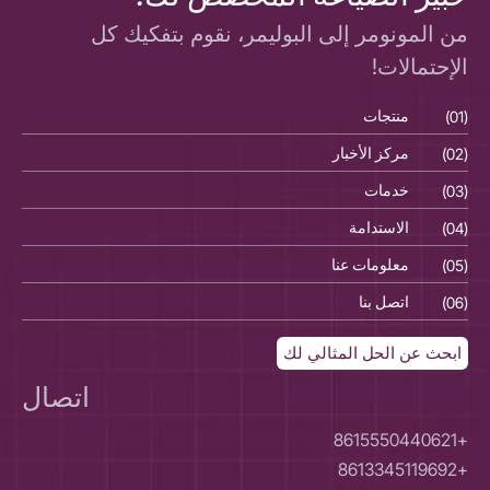
من المونومر إلى البوليمر، نقوم بتفكيك كل
الإحتمالات!
(01)
منتجات
(01)
(02)
مركز الأخبار
(02)
(03)
خدمات
(03)
(04)
الاستدامة
(04)
(05)
معلومات عنا
(05)
(06)
اتصل بنا
(06)
ابحث عن الحل المثالي لك
اتصال
+8615550440621
+8613345119692