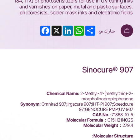
184, ITX) or photosensitizers for use in UV curing inks
and varnishes on paper, metal and plastic surfaces,
photoresists, solder mask inks and electronic fields.
Facebook
LinkedIn
X
WhatsApp
Share
شارك مع
Sinocure® 907
Chemical Name:
2-Methyl-4′-(methylthio)-2-
morpholinopropiophenone
Synonym:
Omnirad 907;Irgacure 907;IHT-PI 907;Speedcure
97;GENOCURE PMP;UV 907
CAS No.:
71868-10-5
Molecular Formula：
C15H21NO2S
Molecular Weight：
279.4
Molecular Structure: