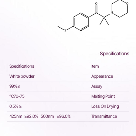
Specifications :
Specifications
Item
White powder
Appearance
≥99%
Assay
70-75℃
Melting Point
≤ 0.5%
Loss On Drying
425nm ≥92.0% 500nm ≥96.0%
Transmittance