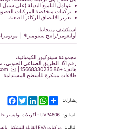
عوامل التلميع البديلة (على سبيل ا
تركيبات منخفضة المركبات العضوية ا
تعزيز الالتصاق للركائز الصعبة.
استكشف منتجاتنا:
أوليغومر/راتنج سينومير®
|
مونومرا
مجموعة سينوكيور الكيميائية،
رقم 61، الطريق الصناعي الجنوبي، منطقة جينان، منطقة التجارة الحرة التجريبية في شاندونغ، الصين،
هاتف: +86 15668330235
| ✉️
com
طلاءات مبتكرة للأسطح المستدامة
acebook
Twitter
LinkedIn
WhatsApp
Share
يشارك:
السابق:
UVP4606 - أكريلات بوليستر خالية من الهالوجين لطلاء البلاستيك ولوحات الدوائر المطبوعة
التالي:
مركبات EVA القابلة للتشكيل بالسيراميك مع الربط المتقاطع ثلاثي الأبعاد