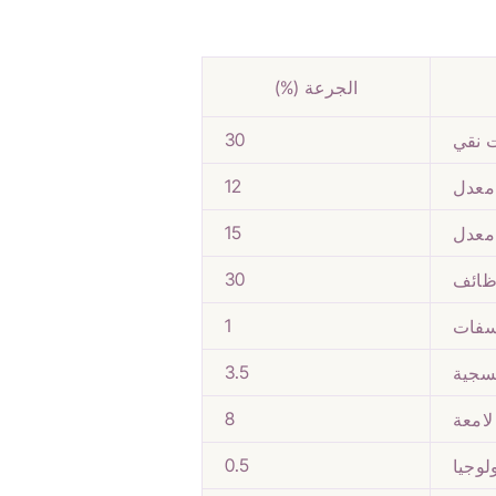
الجرعة (%)
30
ت نقي
12
 معدل
15
 معدل
30
وظائف
1
وسفات
3.5
فسجية
8
لامعة
0.5
لوجيا