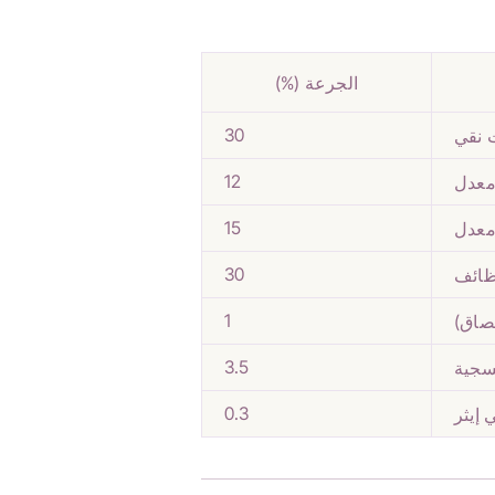
الجرعة (%)
30
ت نقي
12
معدل
15
معدل
30
وظائف
1
تصاق)
3.5
فسجية
0.3
 إيثر