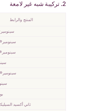
2. تركيبة شبه غير لامعة
المنتج والرابط
سينومير® A1130
سينومير® VE3269
سينومير® VE3267
سينو
سينومير® VC8003
سينوك
بو
ثاني أكسيد السيلي