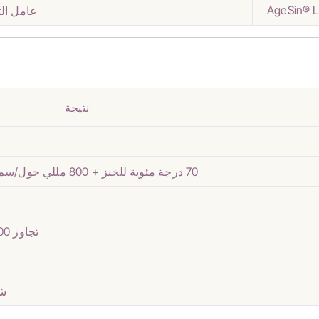
AgeSin® 
عامل ال
نتيجة
70 درجة مئوية للخبز + 800 مللي جول/سم² من التعرض للأشعة فوق البنفسجية
تجاوز 100 درجة مئوية، غمر لمدة ساعة واحدة
شبه 