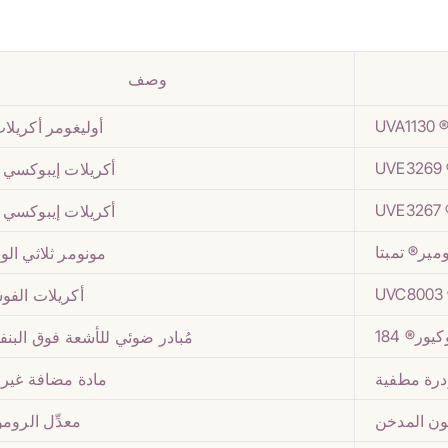
وصف
UV
أوليغومر أكريلا
U
أكريلات إيبوكسي
U
أكريلات إيبوكسي
مير® تمبتا
مونومر ثلاثي ال
U
أكريلات الف
يور® 184
مُبادر ضوئي للأشعة فوق البن
درة مطفية
مادة مضافة غير 
كون المدخن
معدِّل الرومو