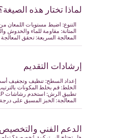
لماذا تختار هذه الصيغة؟
التنوع: اضبط مستويات اللمعان من 
المتانة: مقاومة للماء والخدوش وال
المعالجة السريعة: تحقق المعالجة 
إرشادات التقديم
إعداد السطح: تنظيف وتجفيف أسطح 
الخلط: قم بخلط المكونات بالترتيب
تطبيق الرش: استخدم رشاشات HVLP عند 25-30 رطل لكل بوصة مربعة للحصول على طلاء متساوي.
المعالجة: الخبز المسبق على درجة حرارة 70 درجة مئوية لمدة 3 دقائق، يليه التعرض للأشعة فوق البنفسجية 
الدعم الفني والتخصيص
هل تحتاج إلى تركيبة مُخصصة؟ تواص