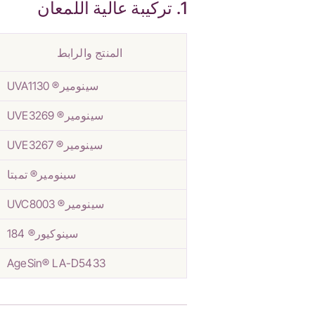
1. تركيبة عالية اللمعان
المنتج والرابط
سينومير® UVA1130
سينومير® UVE3269
سينومير® UVE3267
سينومير® تمبتا
سينومير® UVC8003
سينوكيور® 184
AgeSin® LA-D5433