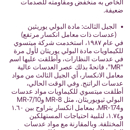
الخاص به منخفض ومقاومته للصدمات
ضعيفة.
الجيل الثالث: مادة البولي يوريثين
(عدسات ذات معامل انكسار مرتفع)
في عام ١٩٨٧، استخدمت شركة ميتسوي
للكيماويات مادة البولي يوريثان لأول مرة
في عدسات النظارات، وأطلقت عليها اسم
"MR"، فاتحةً بذلك عصر العدسات عالية
معامل الانكسار، أي الجيل الثالث من مواد
عدسات الراتنج. وفي الوقت الحالي،
أطلقت ميتسوي للكيماويات مواد عدسات
البولي ثيويوريثان، مثل MR-8 وMR-7/10
وMR-174، بمعامل انكسار يتراوح بين ١.٦٠
و١.٧٤، لتلبية احتياجات المستهلكين
المختلفة. وبالمقارنة مع مواد عدسات