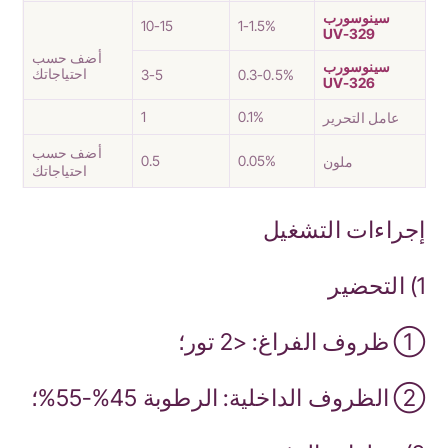
سينوسورب
10-15
1-1.5%
UV-329
أضف حسب
سينوسورب
احتياجاتك
3-5
0.3-0.5%
UV-326
1
0.1%
عامل التحرير
أضف حسب
0.5
0.05%
ملون
احتياجاتك
إجراءات التشغيل
1) التحضير
① ظروف الفراغ: <2 تور؛
② الظروف الداخلية: الرطوبة 45%-55%؛