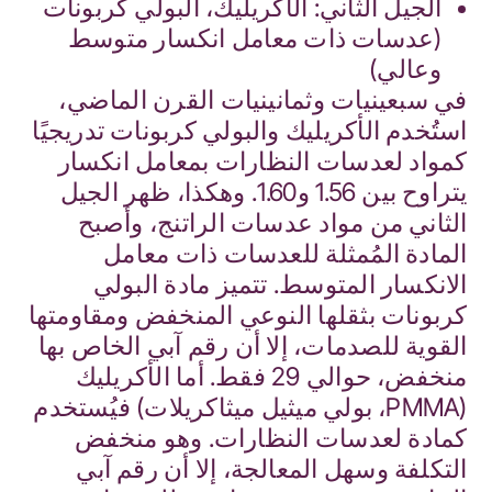
الجيل الثاني: الأكريليك، البولي كربونات
(عدسات ذات معامل انكسار متوسط
وعالي)
في سبعينيات وثمانينيات القرن الماضي،
استُخدم الأكريليك والبولي كربونات تدريجيًا
كمواد لعدسات النظارات بمعامل انكسار
يتراوح بين 1.56 و1.60. وهكذا، ظهر الجيل
الثاني من مواد عدسات الراتنج، وأصبح
المادة المُمثلة للعدسات ذات معامل
الانكسار المتوسط. تتميز مادة البولي
كربونات بثقلها النوعي المنخفض ومقاومتها
القوية للصدمات، إلا أن رقم آبي الخاص بها
منخفض، حوالي 29 فقط. أما الأكريليك
(PMMA، بولي ميثيل ميثاكريلات) فيُستخدم
كمادة لعدسات النظارات. وهو منخفض
التكلفة وسهل المعالجة، إلا أن رقم آبي