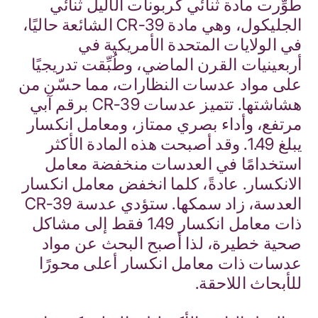
طُوِّرت مادة ثنائي كربونات الأليل ثنائي
الجليكول، وهي مادة CR-39 الشائعة حاليًا،
في الولايات المتحدة الأمريكية في
أربعينيات القرن الماضي، وطُبِّقت تدريجيًا
على مواد عدسات النظارات، مما حسّن من
هشاشتها. تتميز عدسات CR-39 برقم آبي
مرتفع، وأداء بصري ممتاز، ومعامل انكسار
يبلغ 1.49. وقد أصبحت هذه المادة الأكثر
استخدامًا في العدسات منخفضة معامل
الانكسار. عادةً، كلما انخفض معامل انكسار
العدسة، زاد سمكها. ستؤدي عدسة CR-39
ذات معامل انكسار 1.49 فقط إلى مشاكل
صحية خطيرة، لذا أصبح البحث عن مواد
عدسات ذات معامل انكسار أعلى محورًا
للأبحاث اللاحقة.