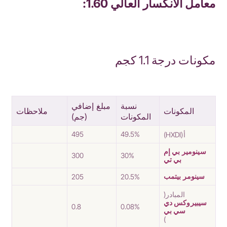
معامل الانكسار العالي 1.60:
مكونات درجة 1.1 كجم
نسبة
مبلغ إضافي
المكونات
ملاحظات
المكونات
(جم)
495
49.5%
أ(HXDI)
سينومير بي إم
300
30%
بي تي
سينومر بيتمب
205
20.5%
المبادر(
سيبيروكس دي
0.8
0.08%
سي بي
)