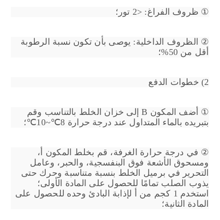
① ظروف الفراغ: <2 تور؛
② الظروف الداخلية: يوصى بأن تكون نسبة الرطوبة
أقل من 50%؛
2) خطوات الدفع
① أضف المكون B إلى خزان الخلط بالتناسب وقم
بتبريده بالماء المتداول عند درجة حرارة 8℃~10℃؛
② في درجة حرارة الغرفة، قم بخلط المكون أ،
ومسحوق الأشعة فوق البنفسجية، والحبر، وعامل
التحرير في برميل الخلط بنسبة متناسبة وحرك حتى
يذوب الصلب تمامًا للحصول على المادة الأولى؛
استخدم 1 كجم من أ لإذابة البادئ وحده للحصول على
المادة الثانية؛