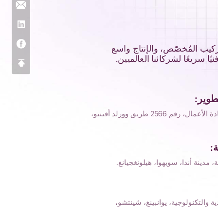
وير، والتركيب المُخصّص، والإنتاج واسع
طوير:
مجمع ديا الصناعي للابتكار وريادة الأعمال، رقم 2566 طريق وورلد أفينيو،
:
 مدينة أندا، سويهوا، هيلونغجيانغ.
ية والتكنولوجية، يوانبينغ، شينتشو،