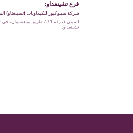
فرع تشينغداو:
شركة سينوكيور للكيماويات (تسينغتاو) الم
المبنى ١، رقم ٢١٦، طريق تونغتشوان، 
تشينغداو.