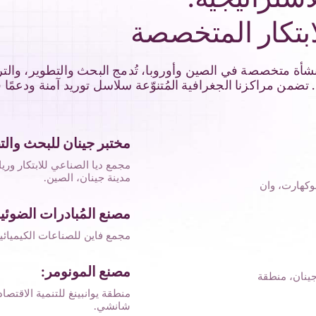
ابتكار المتخصصة
ّل شركة سينوكيور أكثر من 12 منشأة متخصصة في الصين وأوروبا، تُدمج البحث والتط
مختبر جينان للبحث والت
مدينة جينان، الصين.
يفرلي، ٩٣-١٠٧ طريق لوكهارت، وان
مصنع المُبادرات الضوئية
مجمع فاين للصناعات الكيميائية،
مصنع المونومر:
 جينان، منطقة
منطقة يوانبينغ للتنمية الاقتصاد
شانشي.