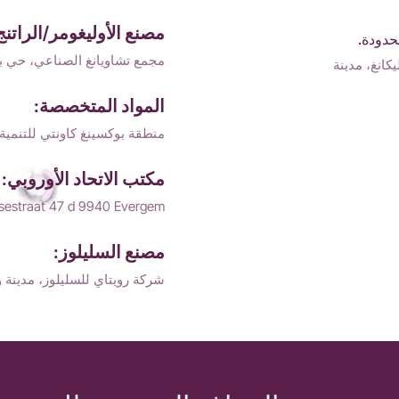
مصنع الأوليغومر/الراتنج
حدودة.
مجمع تشاويانغ الصناعي، حي ب
حي ليكانغ، مدينة
المواد المتخصصة:
منطقة بوكسينغ كاونتي للتنمية 
مكتب الاتحاد الأوروبي:
sestraat 47 d 9940 Evergem.
مصنع السليلوز:
شركة رويتاي للسليلوز، مدينة وي