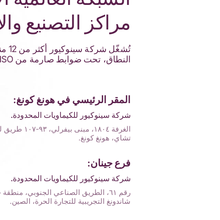
مراكز التصنيع وال
تُشغ
النطاق، تحت ضوابط صارمة من ISO. تضمن مراكزنا الجغرافية المُتنوّعة سلاسل توريد آمنة ودعمًا فنيًا سريعًا لشركائنا العالميين.
المقر الرئيسي في هونغ كونغ:
شركة سينوكيور للكيماويات المحدودة.
الغرفة ١٨٠٤، مبنى ب
تشاي، هونغ كونغ.
فرع جينان:
شركة سينوكيور للكيماويات المحدودة.
رقم ٦١، الطريق الصناعي الجنوبي، منطقة
شاندونغ التجريبية للتجارة الحرة، الصين.