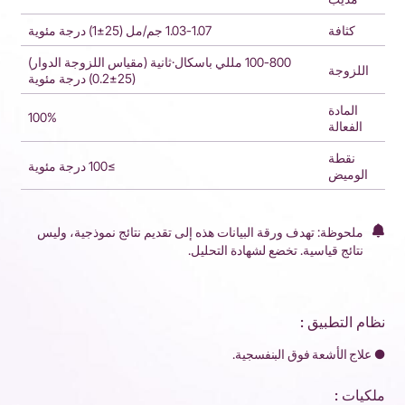
كثافة
1.03-1.07 جم/مل (25±1) درجة مئوية
100-800 مللي باسكال·ثانية (مقياس اللزوجة الدوار)
اللزوجة
(25±0.2) درجة مئوية
المادة
100%
الفعالة
نقطة
≥100 درجة مئوية
الوميض
ملحوظة: تهدف ورقة البيانات هذه إلى تقديم نتائج نموذجية، وليس
نتائج قياسية. تخضع لشهادة التحليل.
نظام التطبيق :
● علاج الأشعة فوق البنفسجية.
ملكيات :