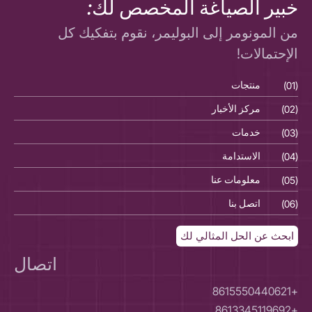
خبير الصياغة المخصص لك:
من المونومر إلى البوليمر، نقوم بتفكيك كل
الإحتمالات!
(01)
منتجات
(01)
(02)
مركز الأخبار
(02)
(03)
خدمات
(03)
(04)
الاستدامة
(04)
(05)
معلومات عنا
(05)
(06)
اتصل بنا
(06)
ابحث عن الحل المثالي لك
اتصال
+8615550440621
+8613345119692