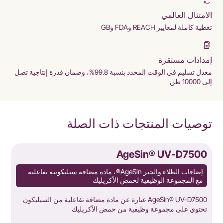
الامتثال العالمي
تغطية كاملة لمعايير REACH وFDA وGB
إمدادات مستقرة
معدل تسليم في الوقت المحدد بنسبة 99.8%، وضمان قدرة إنتاجية تصل
إلى 10000 طن
توصيات المنتجات ذات الصلة
0
AgeSin® UV-D7500
إضافات الطلاء والحبر AgeSin®، مادة مضافة سيليكونية تفاعلية
مع المجموعة الوظيفية لحمض الأكريليك
AgeSin® UV-D7500 عبارة عن مادة مضافة تفاعلية من السيليكون
تحتوي على مجموعة وظيفية من حمض الأكريليك
ت