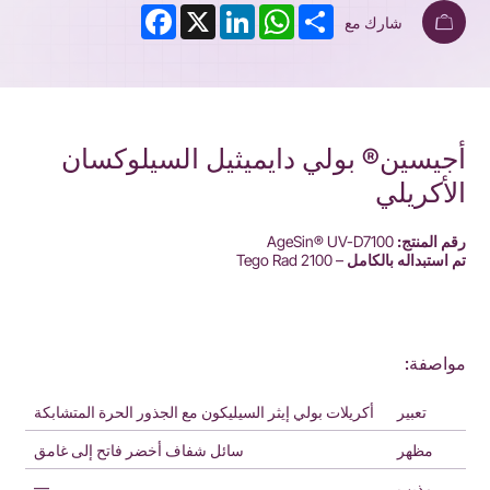
Facebook
LinkedIn
X
WhatsApp
Share
شارك مع
أجيسين® بولي دايميثيل السيلوكسان
الأكريلي
رقم المنتج:
AgeSin® UV-D7100
تم استبداله بالكامل
– Tego Rad 2100
مواصفة:
تعبير
أكريلات بولي إيثر السيليكون مع الجذور الحرة المتشابكة
مظهر
سائل شفاف أخضر فاتح إلى غامق
—
مذيب