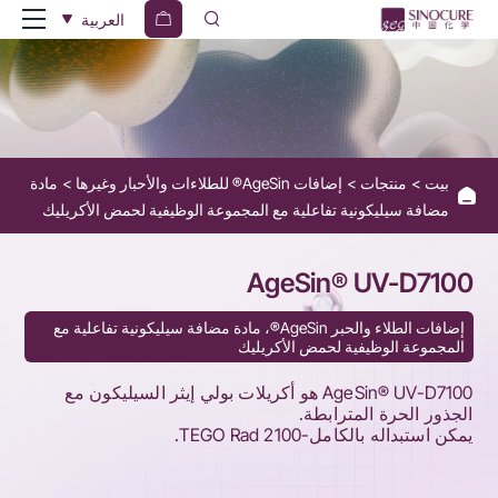
AgeSin®
العربية
UV-
D7100
بيت
منتجات
إضافات AgeSin® للطلاءات والأحبار وغيرها
مادة
مضافة سيليكونية تفاعلية مع المجموعة الوظيفية لحمض الأكريليك
AgeSin® UV-D7100
إضافات الطلاء والحبر AgeSin®، مادة مضافة سيليكونية تفاعلية مع
المجموعة الوظيفية لحمض الأكريليك
AgeSin® UV-D7100 هو أكريلات بولي إيثر السيليكون مع
الجذور الحرة المترابطة.
يمكن استبداله بالكامل-TEGO Rad 2100.