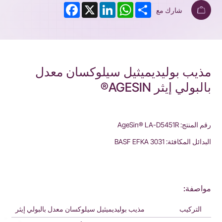
Facebook
LinkedIn
X
WhatsApp
Share
شارك مع
مذيب بوليديميثيل سيلوكسان معدل
بالبولي إيثر AGESIN®
رقم المنتج: AgeSin® LA-D5451R
البدائل المكافئة: BASF EFKA 3031
مواصفة:
التركيب
مذيب بوليديميثيل سيلوكسان معدل بالبولي إيثر