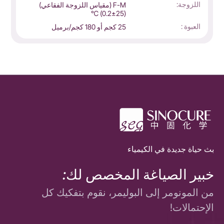
اللزوجة:
F-M (مقياس اللزوجة الفقاعي)
(25±0.2) ℃
العبوة :
25 كجم أو 180 كجم/برميل
بث حياة جديدة في الكيمياء
خبير الصياغة المخصص لك:
من المونومر إلى البوليمر، نقوم بتفكيك كل
الإحتمالات!