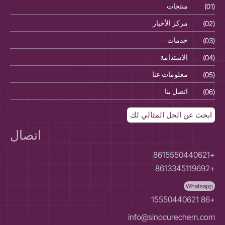
(01)
منتجات
(01)
(02)
مركز الأخبار
(02)
(03)
خدمات
(03)
(04)
الاستدامة
(04)
(05)
معلومات عنا
(05)
(06)
اتصل بنا
(06)
ابحث عن الحل المثالي لك
اتصال
+8615550440621
+8613345119692
Whatsapp
+86 15550440621
info@sinocurechem.com