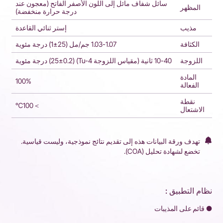
سائل شفاف مائل إلى اللون الأصفر الفاتح (معجون عند
المظهر
درجة حرارة منخفضة)
مذيب
إستر ثنائي القاعدة
الكثافة
1.03-1.07 جم/مل (25±1) درجة مئوية
اللزوجة
10-40 ثانية (مقياس اللزوجة Tu-4) (25±0.2) درجة مئوية
المادة
100%
الفعالة
نقطة
＞100℃
الاشتعال
تهدف ورقة البيانات هذه إلى تقديم نتائج نموذجية، وليست قياسية.
تخضع لشهادة تحليل (COA).
نظام التطبيق :
● قائم على المذيبات