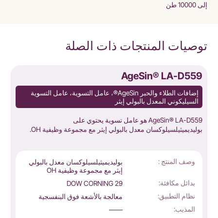
إلى 10000 طن
توصيات المنتجات ذات الصلة
7
AgeSin® LA-D559
إضافات الطلاء والحبر AgeSin®، عامل التسوية، عامل التسوية
السيليكوني المعدل بالبولي إيثر
AgeSin® LA-D559 هو عامل تسوية يحتوي على
بوليديميثيلسيلوكسان معدل بالبولي إيثر مع مجموعة وظيفية OH.
س
وصف المنتج :
بوليديميثيلسيلوكسان معدل بالبولي
إيثر مع مجموعة وظيفية OH
بدائل مكافئة:
DOW CORNING 29
نظام التطبيق:
معالجة بالأشعة فوق البنفسجية
المذيب:
——