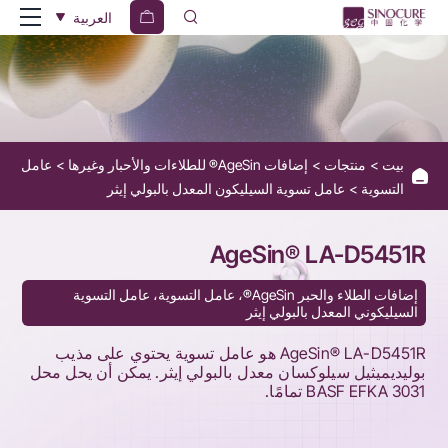
AgeSin®
العربية
LA-
D5451R
-
Replacement
بيت
منتجات
إضافات AgeSin® للطلاءات والأحبار وغيرها
عامل
for
التسوية
عامل تسوية السيليكون المعدل بالبولي إيثر
EFKA
SL
AgeSin® LA-D5451R
3031
إضافات الطلاء والحبر AgeSin®، عامل التسوية، عامل التسوية
السيليكوني المعدل بالبولي إيثر
AgeSin® LA-D5451R هو عامل تسوية يحتوي على مذيب
بوليديميثيل سيلوكسان معدل بالبولي إيثر. يمكن أن يحل محل
BASF EFKA 3031 تمامًا.