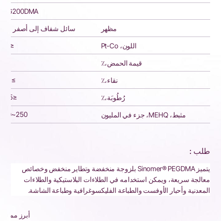
PEG200DMA
مظهر
سائل شفاف إلى أصفر فاتح
≤100
اللون، Pt-Co
≤0.1
قيمة الحمض،٪
≥98٪
نقاء،٪
≤0.05
رُطُوبَة،٪
250~350
مثبط، MEHQ، جزء في المليون
طلب :
يتميز Sinomer® PEGDMA بلزوجة منخفضة وتطاير منخفض وخصائص
معالجة سريعة، ويمكن استخدامه في الطلاءات البلاستيكية والطلاءات
المعدنية وأحبار الأوفست والطباعة الفليكسوغرافية وطباعة الشاشة.
أبرز مميزات