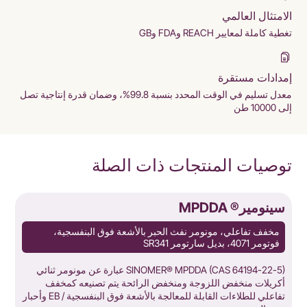
الامتثال العالمي
تغطية كاملة لمعايير REACH وFDA وGB
إمدادات مستقرة
معدل تسليم في الوقت المحدد بنسبة 99.8%، وضمان قدرة إنتاجية تصل
إلى 10000 طن
توصيات المنتجات ذات الصلة
سينومير® MPDDA
س
مخفف تفاعلي، مونومر نفث الحبر بالأشعة فوق البنفسجية،
فوتومر 4071، بديل سارتومر SR341
SINOMER® MPDDA (CAS 64194-22-5) عبارة عن مونومر ثنائي
ش
أكريلات منخفض اللزوجة ومنخفض الرائحة يتم تصنيعه كمخفف
ا
تفاعلي للطلاءات القابلة للمعالجة بالأشعة فوق البنفسجية / EB وأحبار
ي