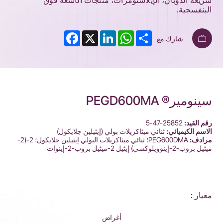
سريعة الذوبان، الإيلاستومرات، منتجات الأشعة فوق
البنفسجية.
Facebook
LinkedIn
X
WhatsApp
Share
شارك مع
سينومير® PEGD600MA
رقم القيد:
25852-47-5
الاسم الكيميائي:
ثنائي ميثاكريلات بولي (إيثيلين جلايكول)
مرادف:
PEG600DMA؛ ثنائي ميثاكريلات البولي إيثيلين جلايكول؛ 2-(2-
ميثيل بروب-2-إينوويلوكسي) إيثيل 2-ميثيل بروب-2-إينوات
معيار :
أغراض