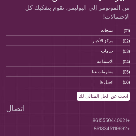
من المونومر إلى البوليمر، نقوم بتفكيك كل
الإحتمالات!
(01)
منتجات
(01)
(02)
مركز الأخبار
(02)
(03)
خدمات
(03)
(04)
الاستدامة
(04)
(05)
معلومات عنا
(05)
(06)
اتصل بنا
(06)
ابحث عن الحل المثالي لك
اتصال
+8615550440621
+8613345119692