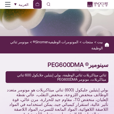
SINOMER
العربية
PEGD600MA
بيت
منتجات
المونومرات الوظيفيةSinomer®
مونومر ثنائي
الوظيفة
سينومير® PEG600DMA
ثنائي ميثاكريلات ثنائي الوظيفة، بولي إيثيلين جلايكول 600 ثنائي
ميثاكريلات، مونومر PEG600DMA
بولي إيثيلين جليكول (600) ثنائي ميثاكريلات هو مونومر متعدد
الوظائف منخفض اللزوجة، منخفض التقلب، عالي نقطة
الغليان، منخفض TG، مقاوم جيد للحرارة، مرن عالي، قوة
تأثير عالية، استقرار كيميائي جيد، يمكن استخدامه في المواد
اللاصقة اللاهوائية، المواد المانعة للتسرب، المواد اللاصقة