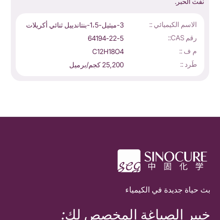
نفث الحبر.
ا
الاسم الكيميائي ::
3-ميثيل-1،5-بنتاندييل ثنائي أكريلات
رقم CAS::
64194-22-5
م ف ::
C12H18O4
طَرد ::
25,200 كجم/برميل
بث حياة جديدة في الكيمياء
خبير الصياغة المخصص لك: