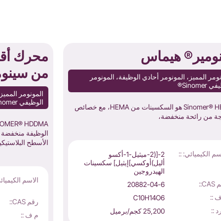
ومير® هيماس
من سينوم
ومر المميز، المونومر أحادي الوظيفة، المونومر
Sinomer®
المونومر المميز،
الوظيفي Sinomer®
Sinomer® HEMAS هو السكسينات من HEMA، مع خصائص
جة من رائحة منخفضة،
الوظيفة منخفضة ا
الأسطح البلاستيكي
سم الكيميائي: ::
2-[(2-ميثيل-1-أكسو
أليل)أوكسي]إيثيل] سكسينات
الهيدروجين
الاسم الكيميائي
CA::
20882-04-6
 ::
C10H14O6
رقم CAS::
د ::
25,200 كجم/برميل
م ف ::