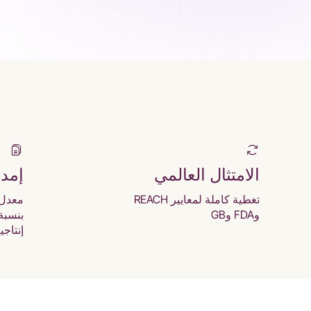
الامتثال العالمي
إمد
تغطية كاملة لمعايير REACH
معدل 
وFDA وGB
إنتاجية 