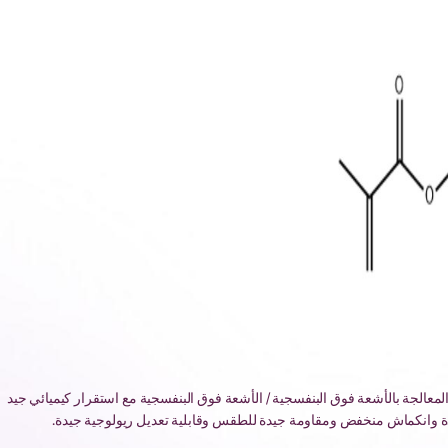
SINOMER® DEGDMA في نظام المعالجة بالأشعة فوق البنفسجية / الأشعة فوق البنفسجية مع استقرار كيميائي جيد
يدة وانكماش منخفض ومقاومة جيدة للطقس وقابلية تعديل ريولوجية جيدة.