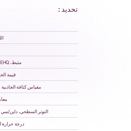
تحديد :
اللز
مثبط، MEHQ جزء في المليون
قيمة الحمض،
مقياس كثافة الجاذبية عند 25 درجة 
معامل
التوتر السطحي، داين/سي إن، 20 درجة 
درجة حرارة ا