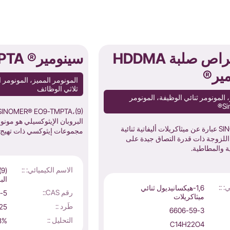
محرك أقراص صلبة HDDMA
سينومير® EO9-TMPTA
ير®
ثلاثي الوظائف
 المونومر ثنائي الوظيفة، المونومر
البروبان الإيثوكسيلي هو مون
SINOMER® HDDMA عبارة عن ميثاكريلات أليفاتية ثنائية
مجموعات إيثوكسي ذات تهيج
للزوجة ذات قدرة التصاق جيدة على
ة والمطاطية.
الاسم الكيميائي: ::
(
الب
: ::
1,6-هيكسانيديول ثنائي
رقم CAS::
-5
ميثاكريلات
طَرد ::
25 أو 200 كجم/برم
6606-59-3
التحليل ::
98% د
C14H22O4