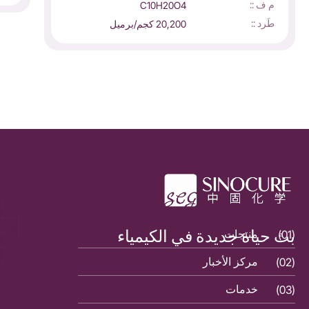
م ف ::
C10H20O4
طَرد ::
20,200 كجم/برميل
بث حياة جديدة في الكيمياء
(01)
منتجات
(01)
(02)
مركز الأخبار
(02)
(03)
خدمات
(03)