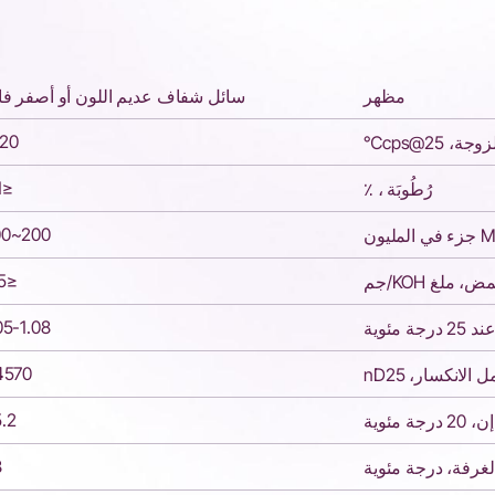
مظهر
سائل شفاف عديم اللون أو أصفر فا
-20
وجة، cps@25℃
≤0.1
رُطُوبَة ، ٪
200~700
≤0.5
 ملغ KOH/جم
05-1.08
مئوية
4570
 الانكسار، nD25
.2
مئوية
8
لغرفة، درجة مئوية