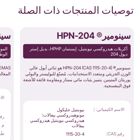
توصيات المنتجات ذات الصلة
سينومير® HPN-204
سين
أكريلات هيدروكسي نيوبنتيل، إيستمان HPHP، بديل إستر
المون
ديول 204
الوظيفي 
سينومير® HPN-204 (CAS 1115-20-4) هو ثنائي أيول عالي
الوزن الجزيئي ومتعدد الاستخدامات، مُصنّع للبوليستر والبولي
المعال
يوريثان المتينين. يتميز بثبات مائي ممتاز ومقاومة فائقة للأشعة
فوق البنفسجية.
الا
الاسم الكيميائي: ::
نيوبنتيل جليكول
مونوهيدروكسي بيفالات؛
رقم S
هيدروكسي نيوبنتيل هيدروكسي
م ف
بيفالات
طَر
رقم CAS::
1115-20-4