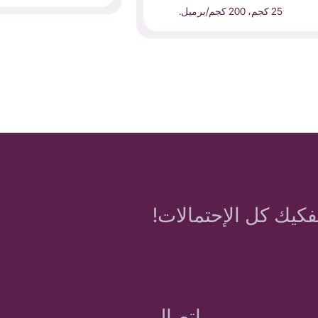
25 كجم، 200 كجم/برميل.
فكيك كل الإحتمالات!
اتصال