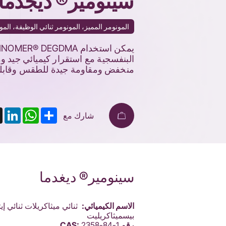
سينومير® ديجدما
المونومر المميز، المونومر ثنائي الوظيفة، المونومر 
البنفسجية مع استقرار كيميائي جيد و
منخفض ومقاومة جيدة للطقس وقابلية
nkedIn
X
WhatsApp
Share
شارك مع
سينومير® ديغدما
الاسم الكيميائي:
بيسميثاكريليت
رقم CAS:
2358-84-1