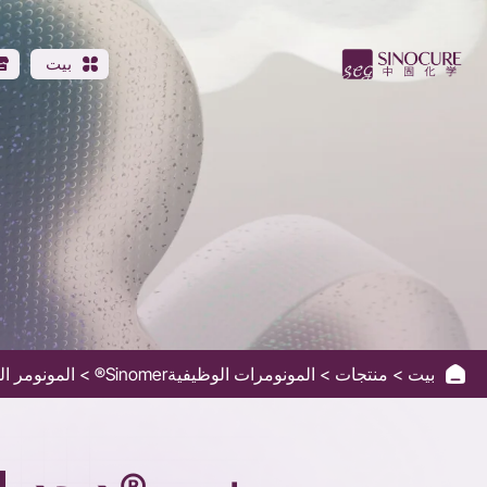
Sinomer®
DEGDMA
بيت
بيت
منتجات
المونومرات الوظيفيةSinomer®
المونومر ال