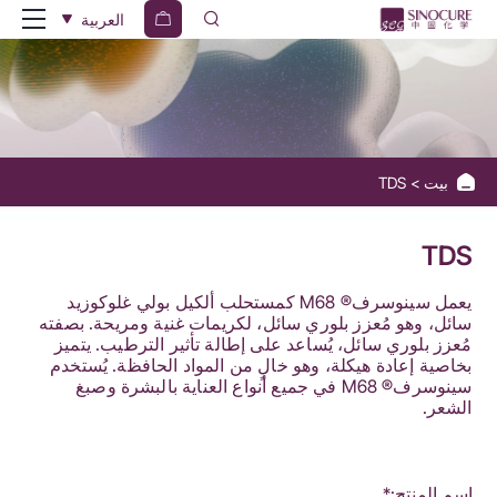
مجموعة
العربية
سينوكيور
الكيميائية
بيت
TDS
TDS
يعمل سينوسرف® M68 كمستحلب ألكيل بولي غلوكوزيد
سائل، وهو مُعزز بلوري سائل، لكريمات غنية ومريحة. بصفته
مُعزز بلوري سائل، يُساعد على إطالة تأثير الترطيب. يتميز
بخاصية إعادة هيكلة، وهو خالٍ من المواد الحافظة. يُستخدم
سينوسرف® M68 في جميع أنواع العناية بالبشرة وصبغ
الشعر.
اسم المنتج:*