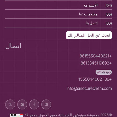
(04)
الاستدامة
(04)
(05)
معلومات عنا
(05)
(06)
اتصل بنا
(06)
ابحث عن الحل المثالي لك
اتصال
+8615550440621
+8613345119692
Whatsapp
+86 15550440621
info@sinocurechem.com
©2025 مجموعة سينوكيور الكيميائية جميع الحقوق محفوظة.