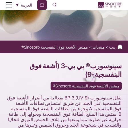
Sinosorb®
العربية
BP-
3
(UV-
9)
بيت
منتجات
ممتص الأشعة فوق البنفسجية Sinosorb®
سينوسورب® بي بي-3 (أشعة فوق
البنفسجية-9)
ممتص الأشعة فوق البنفسجية Sinosorb®
يقلل سينوسورب BP-3 (UV-9) بفعالية من أضرار الأشعة فوق
البنفسجية على الجلد عن طريق امتصاص نطاقات الأشعة
فوق البنفسجية A وجزء من نطاقات الأشعة فوق البنفسجية
B. يمتص هذا المنتج الطاقة فوق البنفسجية ويحولها إلى طاقة
حرارية غير ضارة، مما يمنعها من إتلاف الحمض النووي للخلايا
والتسبب في شيخوخة الجلد وحروق الشمس وغيرها من