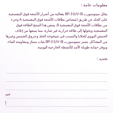
معلومات عامة :
يقلل سينوسورب BP-3 (UV-9) بفعالية من أضرار الأشعة فوق البنفسجية
على الجلد عن طريق امتصاص نطاقات الأشعة فوق البنفسجية A وجزء
من نطاقات الأشعة فوق البنفسجية B. يمتص هذا المنتج الطاقة فوق
البنفسجية ويحولها إلى طاقة حرارية غير ضارة، مما يمنعها من إتلاف
الحمض النووي للخلايا والتسبب في شيخوخة الجلد وحروق الشمس وغيرها
من المشاكل. يتميز سينوسورب BP-3 (UV-9) بثبات ممتاز ومقاومته للماء،
ويوفر حماية طويلة الأمد للأنشطة الخارجية اليومية.
تحديد :
التحلي
ن
خسارة ع
إجما
م