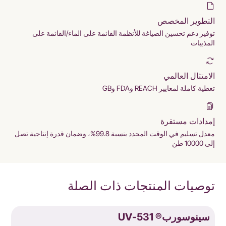
التطوير المخصص
توفير دعم تحسين الصياغة للأنظمة القائمة على الماء/القائمة على
المذيبات
الامتثال العالمي
تغطية كاملة لمعايير REACH وFDA وGB
إمدادات مستقرة
معدل تسليم في الوقت المحدد بنسبة 99.8%، وضمان قدرة إنتاجية تصل
إلى 10000 طن
توصيات المنتجات ذات الصلة
سينوسورب® UV-531
س