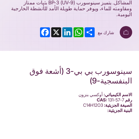
المشاكل. يتميز سينوسورب BP-3 (UV-9) بثبات ممتاز
ومقاومته للماء، ويوفر حماية طويلة الأمد للأنشطة الخارجية
اليومية.
Facebook
LinkedIn
X
WhatsApp
Share
شارك مع
سينوسورب بي بي-3 (أشعة فوق
البنفسجية-9)
الاسم الكيميائي:
أوكسي بنزون
رقم CAS:
131-57-7
الصيغة الجزيئية:
C14H12O3
البنية الجزيئية: