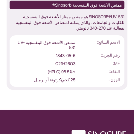
ممتص الأشعة فوق البنفسجية Sinosorb®
SINOSORB®UV-531 هو ممتص ممتاز للأشعة فوق البنفسجية
للكليات والجامعات، والذي يمكنه امتصاص الأشعة فوق البنفسجية
بفعالية عند 270-340 نانومتر.
ن
الاسم الشائع::
ممتص الأشعة فوق البنفسجية UV-
531
رقم الجرد::
1843-05-6
MF:
C21H26O3
النقاء::
≥98.5% (HPLC)
الوزن::
25 كجم/كرتونة أو برميل