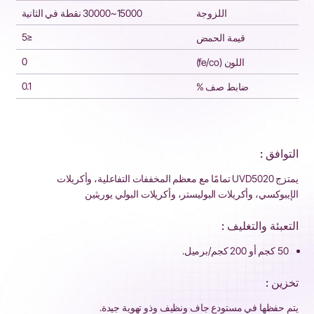
اللزوجة
15000~30000 نقطة في الثانية
≤5
قيمة الحمض
0
اللون (fe/co)
0.1
ضابط صف %
التوافق :
يمتزج UVD5020 تمامًا مع معظم المخففات التفاعلية، وأكريلات
الإيبوكسي، وأكريلات البوليستر، وأكريلات البولي يوريثين
التعبئة والتغليف :
50 كجم أو 200 كجم/برميل.
تخزين :
يتم حفظها في مستودع جاف ونظيف وذو تهوية جيدة.