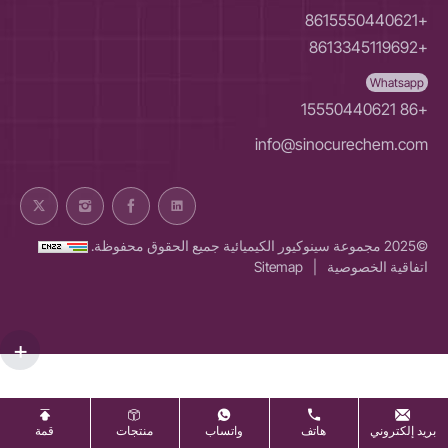
+8615550440621
+8613345119692
Whatsapp
+86 15550440621
info@sinocurechem.com
©2025 مجموعة سينوكيور الكيميائية جميع الحقوق محفوظة.
اتفاقية الخصوصية
|
Sitemap
بريد إلكتروني
هاتف
واتساب
منتجات
قمة