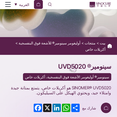
SINOMER
العربية
UVD5020
بيت
منتجات
أوليغومر سينومير® للأشعة فوق البنفسجية
أكريلات خاص
سينومير® UVD5020
سينومير® أوليغومر الأشعة فوق البنفسجية، أكريلات خاص
SINOMER® UVD5020 هو أكريلات خاص، يتمتع بمتانة جيدة
وامتلاء جيد، ويحتوي الهيكل على السيليكون.
Facebook
LinkedIn
X
WhatsApp
Share
شارك مع