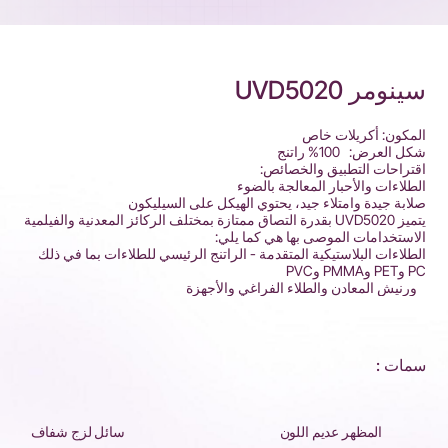
سينومر UVD5020
المكون: أكريلات خاص
شكل العرض: 100% راتنج
اقتراحات التطبيق والخصائص:
الطلاءات والأحبار المعالجة بالضوء
صلابة جيدة وامتلاء جيد، يحتوي الهيكل على السيليكون
يتميز UVD5020 بقدرة التصاق ممتازة بمختلف الركائز المعدنية والفيلمية
الاستخدامات الموصى بها هي كما يلي:
الطلاءات البلاستيكية المتقدمة - الراتنج الرئيسي للطلاءات بما في ذلك
PC وPET وPMMA وPVC
ورنيش المعادن والطلاء الفراغي والأجهزة
سمات :
المظهر عديم اللون
سائل لزج شفاف