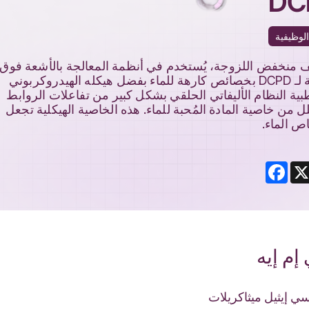
لوظيفية
مونومر مخفف منخفض اللزوجة، يُستخدم في أنظمة المعالجة بالأشعة فوق
البنفسجية. يتميز التركيب ثنائي الحلقة لـ DCPD بخصائص كارهة للماء بفضل هيكله الهيدروكربوني
ية النظام الأليفاتي الحلقي بشكل كبير من تفاعلات الروابط
لل من خاصية المادة المُحبة للماء. هذه الخاصية الهيكلية تجعل
Facebook
Li
إم إيه
سي إيثيل ميثاكريلات