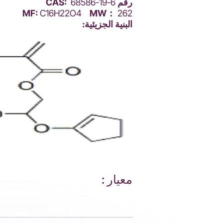
رقم CAS:
68586-19-6
MF:
C16H22O4
MW：
262
البنية الجزيئية:
معيار :