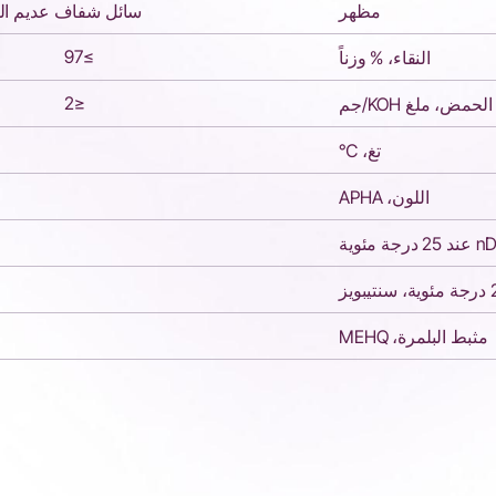
مظهر
سائل شفاف عديم الل
≥97
النقاء، % وزناً
≤2
لحمض، ملغ KOH/جم
تغ، ℃
اللون، APHA
مثبط البلمرة، MEHQ