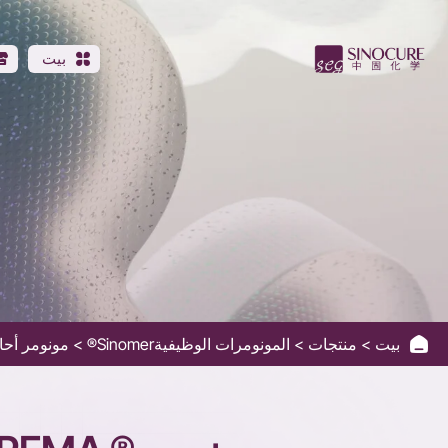
SINOMER
DCPEMA
بيت
بيت
منتجات
المونومرات الوظيفيةSinomer®
مونومر أحا