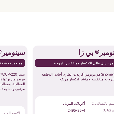
ومير® بي زا
سينومير® P-220
مر بنزيل عالي الانكسار ومنخفض اللزوجة
مونومر ذو بنية ث
Sinomer®BZA هو مونومر أكريلات عطري أحادي الوظيفة
بلزوجة منخفضة ومؤشر انكسار مرتفع
فريدة من نوعها 
المعالجة، ومعالج
مرتفع، ومقاومة جي
سم الكيميائي: ::
أكريلات البنزيل
CA::
2495-35-4
الاسم الكيميائي