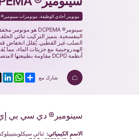
سينومير® DCPEMA
مونومر أحادي الوظيفة، مونومرات سينومير® ا
سينومر® DCPEMA هو 
الصلب غير القطبي. يُقلل انخفاض قطب
الهيدروجينية مع جزيئات الماء، مما يُق
أنظمة DCPD مقاومة بطبيعتها لامتصاص الماء.
nkedIn
X
WhatsApp
Share
شارك مع
سينومير® دي سي بي إي 
الاسم الكيميائي:
ثنائي سيكلوبنتينيلوك