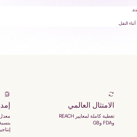
ة.
ناء النقل.
الامتثال العالمي
إمد
تغطية كاملة لمعايير REACH
معدل 
وFDA وGB
إنتاجية 