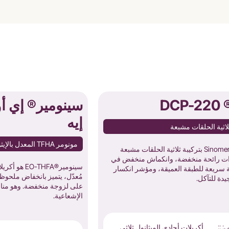
DC
سينومير® إي أ
إيه
لاثية الحلقات مشبعة
مونومر TFHA المعدل بالإيثوكسيلات
يتميز Sinomer®DCP-220 بتركيبة ثلاثية الحلقات مشبعة
ذات رائحة منخفضة، وانكماش منخفض في
سينومير®THFA
ة سريعة للطبقة العميقة، ومؤشر انكسار
مُعدّل، يتميز بانخفاض ملحوظ 
دة للتآكل.
على لزوجة منخفضة. وهو منا
الإشعاعية.
: ::
أكريلات أحادي الميثانول ثلاثي