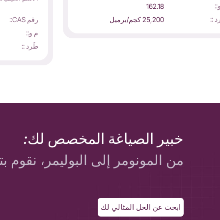
::
162.18
د ::
25,200 كجم/برميل
رقم CAS::
م و::
طَرد ::
خبير الصياغة المخصص لك:
من المونومر إلى البوليمر، نقوم بت
ابحث عن الحل المثالي لك