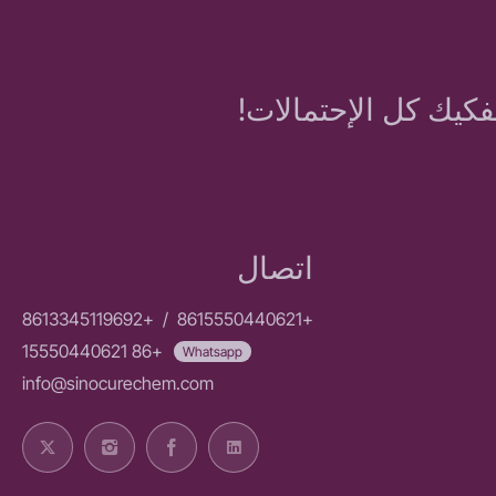
فكيك كل الإحتمالات!
اتصال
+8613345119692
/
+8615550440621
+86 15550440621
Whatsapp
info@sinocurechem.com