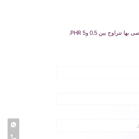
Sinepoxy AA-160 هو مُسرِّع كامن يُخفِّض درجة حرارة المعالجة ويُقصِّر زمن التفاعل. الجرعة المُوصى بها تتراوح بين 0.5 و5 PHR.