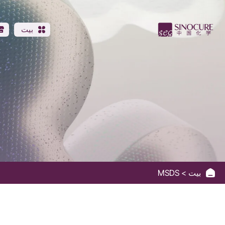
مجموعة
سينوكيور
بيت
الكيميائية
بيت
MSDS