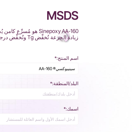
MSDS
زيادة الجرعة تُخفِّض Tg وتُخفِّض درجة حرارة المعالجة.
اسم المنتج:*
البلد/المنطقة:*
اسمك:*