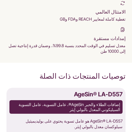
الامتثال العالمي
تغطية كاملة لمعايير REACH وFDA وGB
إمدادات مستقرة
معدل تسليم في الوقت المحدد بنسبة 99.8%، وضمان قدرة إنتاجية تصل
إلى 10000 طن
توصيات المنتجات ذات الصلة
5
AgeSin® LA-D557
إضافات الطلاء والحبر AgeSin®، عامل التسوية، عامل التسوية
السيليكوني المعدل بالبولي إيثر
AgeSin® LA-D557 هو عامل تسوية يحتوي على بوليديميثيل
r
سيلوكسان معدل بالبولي إيثر.
H