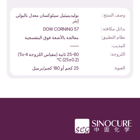
.
وصف المنتج :
بوليديميثيل سيلوكسان معدل بالبولي
إيثر
بدائل مكافئة :
DOW CORNING 57
نظام التطبيق:
معالجة بالأشعة فوق البنفسجية
المذيب:
——
اللزوجة:
25-60 ثانية (مقياس اللزوجة Tu-4)
(25±0.2) ℃
العبوة:
25 كجم أو 180 كجم/برميل