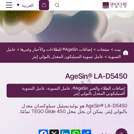
AgeSin®
العربية
LA-
D5450
-
Replacement
بيت
منتجات
إضافات AgeSin® للطلاءات والأحبار وغيرها
عامل
for
التسوية
عامل تسوية السيليكون المعدل بالبولي إيثر
TEGO
Glide
AgeSin® LA-D5450
450
إضافات الطلاء والحبر AgeSin®، عامل التسوية، عامل التسوية
السيليكوني المعدل بالبولي إيثر
AgeSin® LA-D5450 هو بوليديميثيل سيلوكسان معدل
بالبولي إيثر. يمكن أن يحل محل TEGO Glide 450 تمامًا.
Facebook
LinkedIn
X
WhatsApp
Share