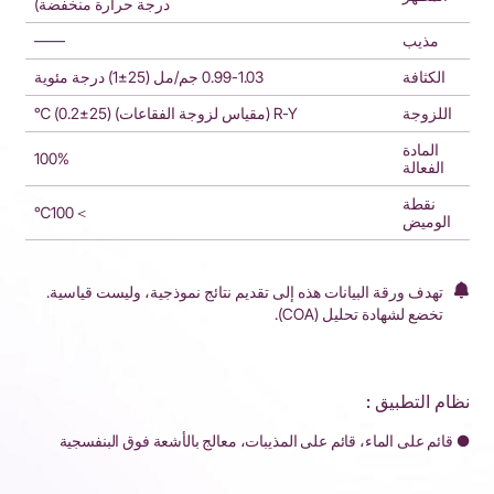
درجة حرارة منخفضة)
مذيب
——
الكثافة
0.99-1.03 جم/مل (25±1) درجة مئوية
اللزوجة
R-Y (مقياس لزوجة الفقاعات) (25±0.2) ℃
المادة
100%
الفعالة
نقطة
＞100℃
الوميض
تهدف ورقة البيانات هذه إلى تقديم نتائج نموذجية، وليست قياسية.
تخضع لشهادة تحليل (COA).
نظام التطبيق :
● قائم على الماء، قائم على المذيبات، معالج بالأشعة فوق البنفسجية