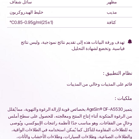
مظهر
سائل شفاف
مذيب
خليط الهيدروكربون
كثافة
0.85-0.95g/ml(25±1)℃
تهدف ورقة البيانات هذه إلى تقديم نتائج نموذجية، وليس نتائج
قياسية. وتخضع لشهادة التحليل.
نظام التطبيق :
قائم على المذيبات وخالي من المذيبات
ملكيات :
يتميز AgeSin® DF-A5530 بخصائص قوية لإزالة الرغوة والتهوية، مما يُقلل
من الرغوة المتكونة أثناء إنتاج المنتج ومعالجته، للحصول على سطح أملس
وخالٍ من الفقاعات. وهو مناسب جدًا لأنظمة راتنجات الإيبوكسي، ويُوصى
به للطلاءات المقاومة للتآكل. كما يُمكن استخدامه في الطلاءات الواقية،
والطلاءات الصناعية، وطلاءات السيارات، وطلاءات الأخشاب والأثاث،