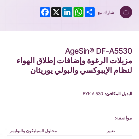
Facebook
LinkedIn
X
WhatsApp
Share
شارك مع
AgeSin® DF-A5530
مزيلات الرغوة وإضافات إطلاق الهواء
لنظام الإيبوكسي والبولي يوريثان
البديل المكافئ:
BYK-A 530
مواصفة:
تعبير
محلول السيليكون والبوليمر