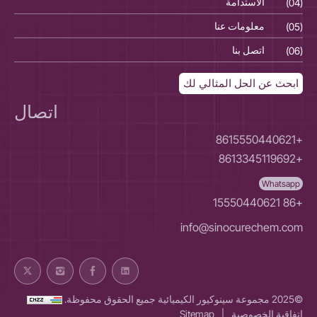
(04)
الاستدامة
(04)
(05)
معلومات عنا
(05)
(06)
اتصل بنا
(06)
ابحث عن الحل المثالي لك
اتصال
+8615550440621
+8613345119692
Whatsapp
+86 15550440621
info@sinocurechem.com
©2025 مجموعة سينوكيور الكيميائية جميع الحقوق محفوظة.
اتفاقية الخصوصية
|
Sitemap