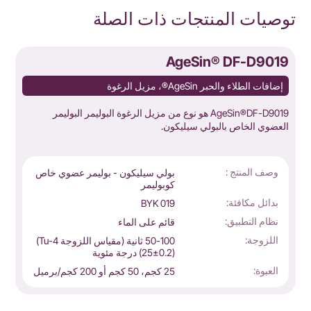
توصيات المنتجات ذات الصلة
R
AgeSin® DF-D9019
إضافات الطلاء والحبر AgeSin®، مزيل الرغوة
AgeSin®DF-D9019 هو نوع من مزيل الرغوة البوليمر البوليمر
-
العضوي الخاص بالبولي سيليكون.
n
وصف المنتج :
بولي سيليكون - بوليمر عضوي خاص
كوبوليمر
بدائل مكافئة:
BYK 019
نظام التطبيق:
قائم على الماء
اللزوجة:
50-100 ثانية (مقياس اللزوجة Tu-4)
(25±0.2) درجة مئوية
العبوة:
25 كجم، 50 كجم أو 200 كجم/برميل