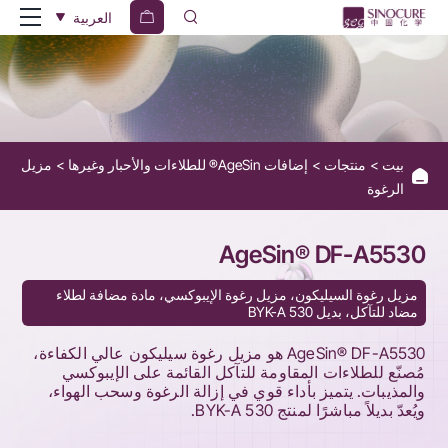
AgeSin®
العربية
DF-
A5530
بيت
منتجات
إضافات AgeSin® للطلاءات والأحبار وغيرها
مزيل
الرغوة
AgeSin® DF-A5530
مزيل رغوة السيليكون، مزيل رغوة الإيبوكسي، مادة مضافة لطلاء
مضاد للتآكل، بديل BYK-A 530
AgeSin® DF-A5530 هو مزيل رغوة سيليكون عالي الكفاءة،
مُصنّع للطلاءات المقاومة للتآكل القائمة على الإيبوكسي
والمذيبات. يتميز بأداء قوي في إزالة الرغوة وسحب الهواء،
ويُعدّ بديلاً مباشرًا لمنتج BYK-A 530.